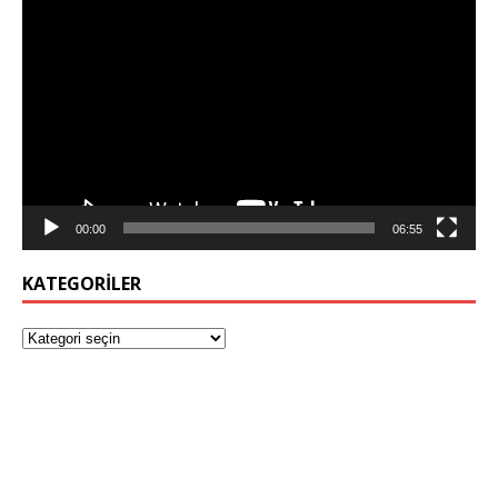
Video
oynatıcı
00:00
06:55
KATEGORILER