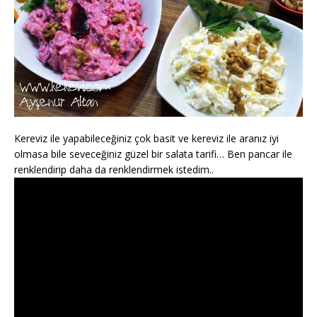
Kereviz ile yapabileceğiniz çok basit ve kereviz ile aranız iyi
olmasa bile seveceğiniz güzel bir salata tarifi… Ben pancar ile
renklendirip daha da renklendirmek istedim..