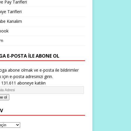
ve Pay Tarifleri
iye Tarifleri
ube Kanalım
book
im
GA E-POSTA ILE ABONE OL
oga abone olmak ve e-posta ile bildirimler
 için e-posta adresinizi girin.
 131.611 aboneye katılın
e ol
IV