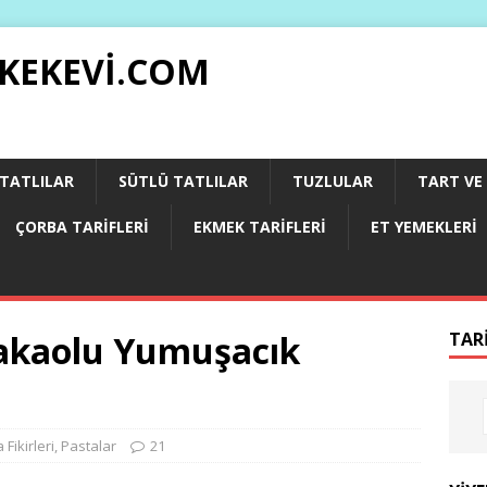
 KEKEVI.COM
 TATLILAR
SÜTLÜ TATLILAR
TUZLULAR
TART VE 
ÇORBA TARIFLERI
EKMEK TARIFLERI
ET YEMEKLERI
Kakaolu Yumuşacık
TAR
 Fikirleri
,
Pastalar
21