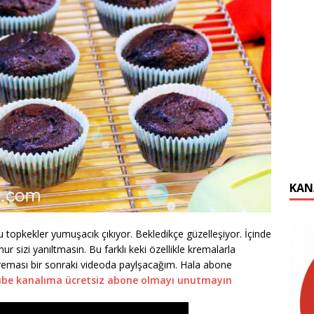
KAN
topkekler yumuşacık çıkıyor. Bekledikçe güzelleşiyor. İçinde
ur sizi yanıltmasın. Bu farklı keki özellikle kremalarla
kreması bir sonraki videoda paylşacağım. Hala abone
be kanalıma ücretsiz abone olmayı unutmayın