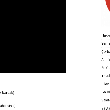
Hakk
Yemek
Çorba
Ana Y
Et Ye
Tavu
Pilav
Balık
ik bardak)
Salat
bilrisiniz)
Zeyti