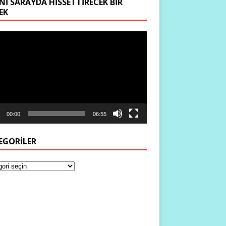
NI SARAYDA HISSETTIRECEK BIR
EK
ıcı
00:00
06:55
EGORILER