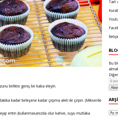
Tart 
Kurab
Yout
Face
İletiş
BLO
Bu bl
almak
Diğer
nu birlikte geniş bir kaba eleyin.
Abon
ARŞ
dakika kadar birleşene kadar çırpma aleti ile çırpın. (Mikserde
eyip eritin (kullanmasanızda olur kahve, suyu mutlaka