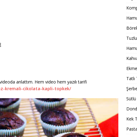
Komp
Hamur
Börek
Tuzlu
ğ
Hamur
Kahval
Ekmek
Tatlı 
ir videoda anlattım. Hem video hem yazılı tarifi
az-kremali-cikolata-kapli-topkek/
Şerbet
Sütlü 
Dondu
Kek T
Pasta