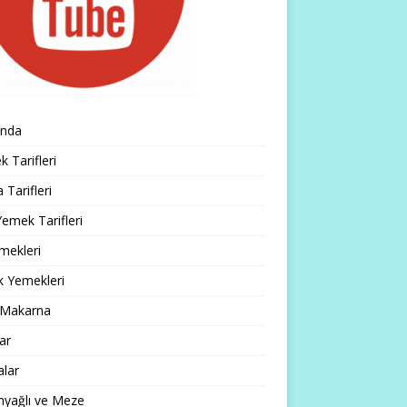
ında
 Tarifleri
 Tarifleri
emek Tarifleri
mekleri
k Yemekleri
 Makarna
lar
alar
nyağlı ve Meze