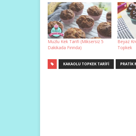
Muzlu Kek Tarifi (Miksersiz 5
Beyaz Kre
Dakikada Fırında)
Topkek
KAKAOLU TOPKEK TARIFI
PRATIK 