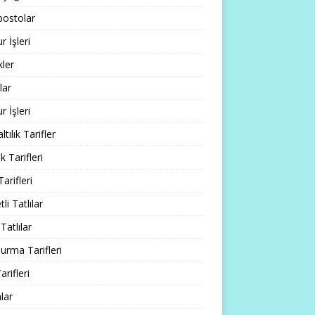
ostolar
 İşleri
ler
lar
 İşleri
tılık Tarifler
 Tarifleri
Tarifleri
li Tatlılar
Tatlılar
rma Tarifleri
arifleri
lar