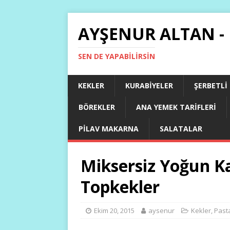
AYŞENUR ALTAN -
SEN DE YAPABILIRSIN
KEKLER
KURABIYELER
ŞERBETLI
BÖREKLER
ANA YEMEK TARIFLERI
PILAV MAKARNA
SALATALAR
Miksersiz Yoğun 
Topkekler
Ekim 20, 2015
aysenur
Kekler
,
Pasta