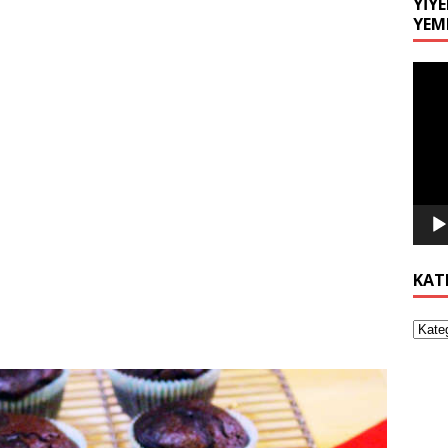
YIYE
YEM
Video
oynat
KAT