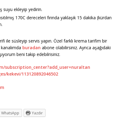
ş suyu ekleyip yedirin.
 ısıtılmış 170C dereceleri fırında yaklaşık 15 dakika (kürdan
n.
fi ile süsleyip servis yapın. Özel farklı krema tarifim bir
e kanalımda
buradan
abone olabilirsiniz. Ayrıca aşağıdaki
ıyorum beni takip edebilrisiniz.
m/subscription_center?add_user=nuraltan
es/kekevi/113120892046502
om
WhatsApp
Yazdır