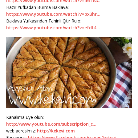
https://www.youtube.com/watch?v=a6TeA…
Hazır Yufkadan Burma Baklava:
https://www.youtube.com/watch?v=bx3hr…
Baklava Yufkasından Tahinli Çıtır Rulo:
https://www.youtube.com/watch?v=efdL4…
Kanalıma üye olun:
http://www.youtube.com/subscription_c…
web adresimiz:
http://kekevi.com
Facebook:
https://www.facebook.com/pages/kekevi…