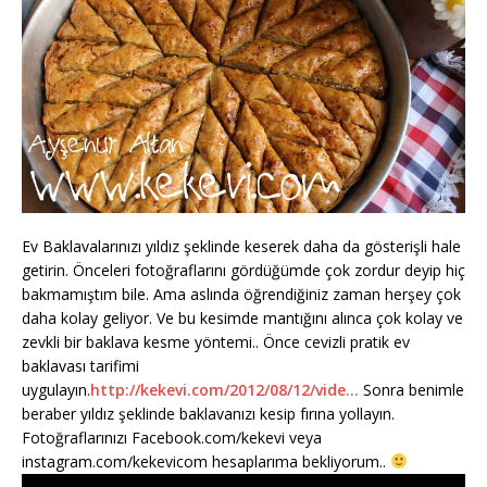
Ev Baklavalarınızı yıldız şeklinde keserek daha da gösterişli hale
getirin. Önceleri fotoğraflarını gördüğümde çok zordur deyip hiç
bakmamıştım bile. Ama aslında öğrendiğiniz zaman herşey çok
daha kolay geliyor. Ve bu kesimde mantığını alınca çok kolay ve
zevkli bir baklava kesme yöntemi.. Önce cevizli pratik ev
baklavası tarifimi
uygulayın.
http://kekevi.com/2012/08/12/vide…
Sonra benimle
beraber yıldız şeklinde baklavanızı kesip fırına yollayın.
Fotoğraflarınızı Facebook.com/kekevi veya
instagram.com/kekevicom hesaplarıma bekliyorum..