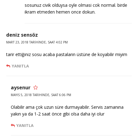
sosunuz civik olduysa oyle olmasi cok normal. birde
ikram etmeden hemen once dokun.
deniz sensöz
MART 23, 2018 TARIHINDE, SAAT 4:02 PM
tarir ettiğiniz sosu acaba pastaların üstüne de koyabilir miyim
YANITLA
aysenur
MAYIS 5, 2018 TARIHINDE, SAAT 6:06 PM
Olabilir ama çok uzun süre durmayabilir. Servis zamanına
yakın ya da 1-2 saat önce gibi olsa daha iyi olur
YANITLA