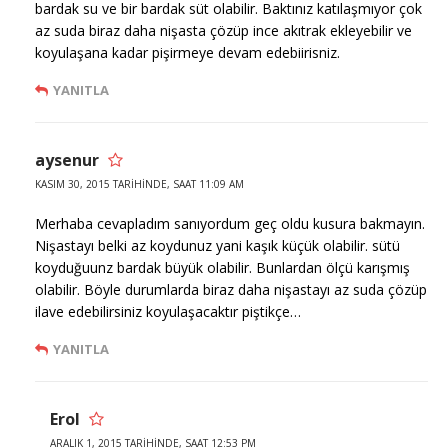
bardak su ve bir bardak süt olabilir. Baktınız katılaşmıyor çok
az suda biraz daha nişasta çözüp ince akıtrak ekleyebilir ve
koyulaşana kadar pişirmeye devam edebiirisniz.
YANITLA
aysenur
KASIM 30, 2015 TARIHINDE, SAAT 11:09 AM
Merhaba cevapladım sanıyordum geç oldu kusura bakmayın.
Nişastayı belki az koydunuz yani kaşık küçük olabilir. sütü
koyduğuunz bardak büyük olabilir. Bunlardan ölçü karışmış
olabilir. Böyle durumlarda biraz daha nişastayı az suda çözüp
ilave edebilirsiniz koyulaşacaktır piştikçe…
YANITLA
Erol
ARALIK 1, 2015 TARIHINDE, SAAT 12:53 PM