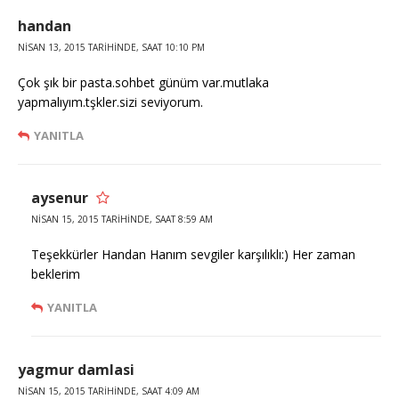
handan
NISAN 13, 2015 TARIHINDE, SAAT 10:10 PM
Çok şık bir pasta.sohbet günüm var.mutlaka
yapmalıyım.tşkler.sizi seviyorum.
YANITLA
aysenur
NISAN 15, 2015 TARIHINDE, SAAT 8:59 AM
Teşekkürler Handan Hanım sevgiler karşılıklı:) Her zaman
beklerim
YANITLA
yagmur damlasi
NISAN 15, 2015 TARIHINDE, SAAT 4:09 AM