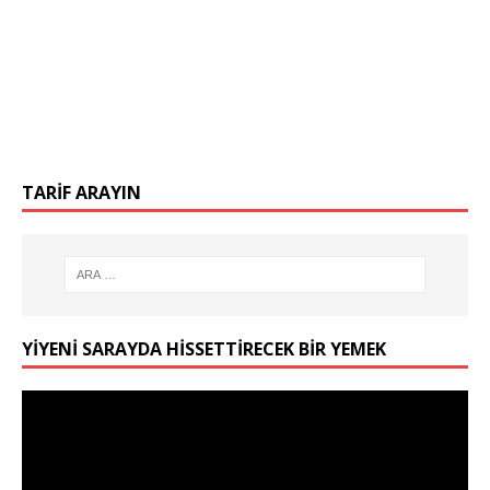
TARIF ARAYIN
YIYENI SARAYDA HISSETTIRECEK BIR YEMEK
Video
oynatıcı