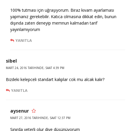
100% tutması için uğraşıyorum. Biraz kıvam ayarlaması
yapmanız gerekebilir. Katıca olmasına dikkat edin, bunun
dışında zaten deneyip memnun kalmadan tarif
yayınlamıyorum
YANITLA
sibel
MART 24, 2016 TARIHINDE, SAAT 4:39 PM
Bizdeki kelepceli standart kalıplar cok mu alcak kalır?
YANITLA
aysenur
MART 27, 2016 TARIHINDE, SAAT 12:37 PM
Sınırda yeterli olur diye düşünüyorum