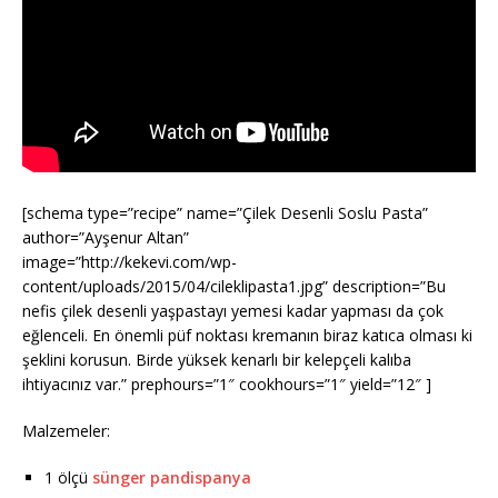
[schema type=”recipe” name=”Çilek Desenli Soslu Pasta”
author=”Ayşenur Altan”
image=”http://kekevi.com/wp-
content/uploads/2015/04/cileklipasta1.jpg” description=”Bu
nefis çilek desenli yaşpastayı yemesi kadar yapması da çok
eğlenceli. En önemli püf noktası kremanın biraz katıca olması ki
şeklini korusun. Birde yüksek kenarlı bir kelepçeli kalıba
ihtiyacınız var.” prephours=”1″ cookhours=”1″ yield=”12″ ]
Malzemeler:
1 ölçü
sünger pandispanya