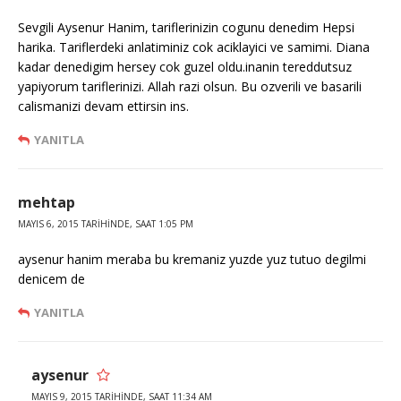
Sevgili Aysenur Hanim, tariflerinizin cogunu denedim Hepsi
harika. Tariflerdeki anlatiminiz cok aciklayici ve samimi. Diana
kadar denedigim hersey cok guzel oldu.inanin tereddutsuz
yapiyorum tariflerinizi. Allah razi olsun. Bu ozverili ve basarili
calismanizi devam ettirsin ins.
YANITLA
mehtap
MAYIS 6, 2015 TARIHINDE, SAAT 1:05 PM
aysenur hanim meraba bu kremaniz yuzde yuz tutuo degilmi
denicem de
YANITLA
aysenur
MAYIS 9, 2015 TARIHINDE, SAAT 11:34 AM