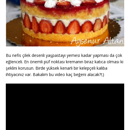
Bu nefis çilek desenli yaşpastayı yemesi kadar yapması da çok
eğlenceli. En önemli püf noktası kremanın biraz katıca olması ki
şeklini korusun. Birde yüksek kenarlı bir kelepçeli kalıba
ihtiyacınız var. Bakalım bu video kaç beğeni alacak?!;)