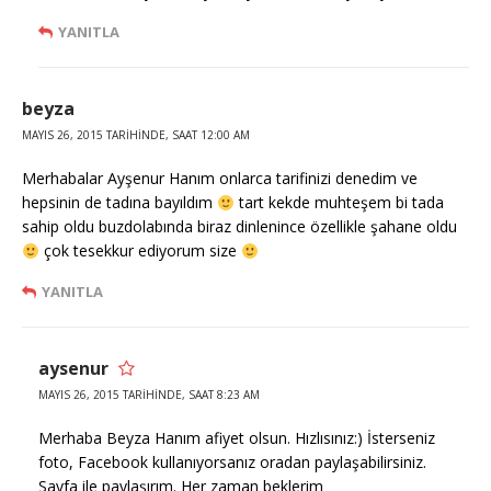
YANITLA
beyza
MAYIS 26, 2015 TARIHINDE, SAAT 12:00 AM
Merhabalar Ayşenur Hanım onlarca tarifinizi denedim ve
hepsinin de tadına bayıldım
tart kekde muhteşem bi tada
sahip oldu buzdolabında biraz dinlenince özellikle şahane oldu
çok tesekkur ediyorum size
YANITLA
aysenur
MAYIS 26, 2015 TARIHINDE, SAAT 8:23 AM
Merhaba Beyza Hanım afiyet olsun. Hızlısınız:) İsterseniz
foto, Facebook kullanıyorsanız oradan paylaşabilirsiniz.
Sayfa ile paylaşırım. Her zaman beklerim