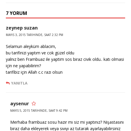
7 YORUM
zeynep suzan
MAYIS 3, 2015 TARIHINDE, SAAT 2:32 PM
Selamun aleyküm ablacim,
bu tarifinizi yaptım ve cok güzel oldu
yalnız ben Frambuaz ile yaptim sos biraz civik oldu.. katı olmasi
için ne yapabilirim?
tarifibiz için Allah c.c razı olsun
YANITLA
aysenur
MAYIS 5, 2015 TARIHINDE, SAAT 9:42 PM
Merhaba frambuaz sosu hazır mı siz mi yaptınız? Nişastasını
biraz daha ekleyerek veya sıvıyı az tutarak ayarlayabilirsiniz