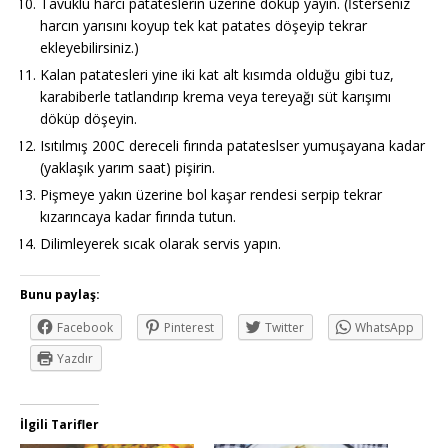
Tavuklu harcı patateslerin üzerine döküp yayın. (İsterseniz
harcın yarısını koyup tek kat patates döşeyip tekrar
ekleyebilirsiniz.)
Kalan patatesleri yine iki kat alt kısımda olduğu gibi tuz,
karabiberle tatlandırıp krema veya tereyağı süt karışımı
döküp döşeyin.
Isıtılmış 200C dereceli fırında patateslser yumuşayana kadar
(yaklaşık yarım saat) pişirin.
Pişmeye yakın üzerine bol kaşar rendesi serpip tekrar
kızarıncaya kadar fırında tutun.
Dilimleyerek sıcak olarak servis yapın.
Bunu paylaş:
Facebook
Pinterest
Twitter
WhatsApp
Yazdır
İlgili Tarifler