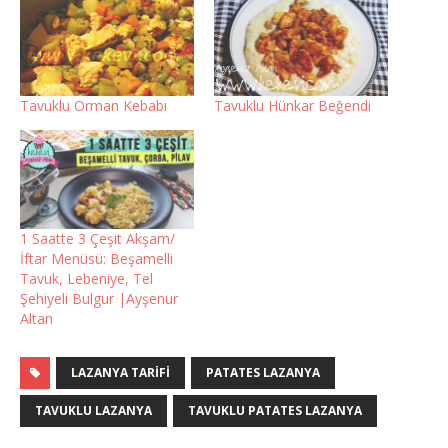
Tavuklu Orman Kebabı
Tavuklu Hünkar Beğendi
1 Saatte 3 Çeşit Akşam/
İftar Menüsü: Beşamelli
Tavuk, Lebeniye, Tel
Şehiyeli Bulgur |Ayşenur
Altan
LAZANYA TARIFI
PATATES LAZANYA
TAVUKLU LAZANYA
TAVUKLU PATATES LAZANYA