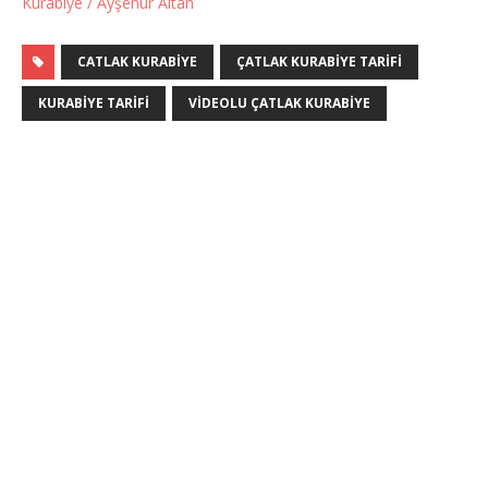
Kurabiye / Ayşenur Altan
CATLAK KURABIYE
ÇATLAK KURABIYE TARIFI
KURABIYE TARIFI
VIDEOLU ÇATLAK KURABIYE