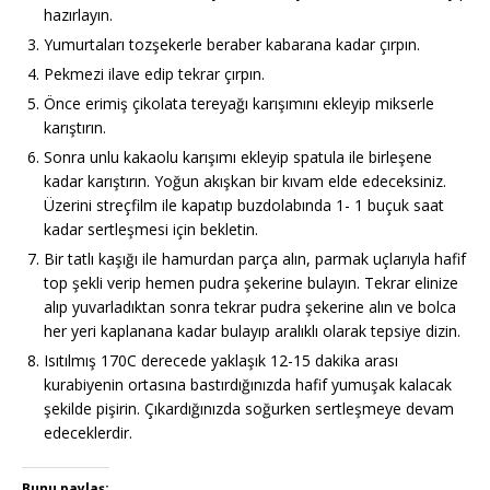
hazırlayın.
Yumurtaları tozşekerle beraber kabarana kadar çırpın.
Pekmezi ilave edip tekrar çırpın.
Önce erimiş çikolata tereyağı karışımını ekleyip mikserle
karıştırın.
Sonra unlu kakaolu karışımı ekleyip spatula ile birleşene
kadar karıştırın. Yoğun akışkan bir kıvam elde edeceksiniz.
Üzerini streçfilm ile kapatıp buzdolabında 1- 1 buçuk saat
kadar sertleşmesi için bekletin.
Bir tatlı kaşığı ile hamurdan parça alın, parmak uçlarıyla hafif
top şekli verip hemen pudra şekerine bulayın. Tekrar elinize
alıp yuvarladıktan sonra tekrar pudra şekerine alın ve bolca
her yeri kaplanana kadar bulayıp aralıklı olarak tepsiye dizin.
Isıtılmış 170C derecede yaklaşık 12-15 dakika arası
kurabiyenin ortasına bastırdığınızda hafif yumuşak kalacak
şekilde pişirin. Çıkardığınızda soğurken sertleşmeye devam
edeceklerdir.
Bunu paylaş: