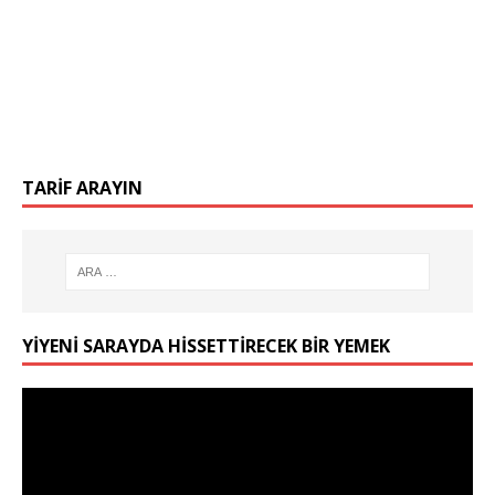
TARIF ARAYIN
YIYENI SARAYDA HISSETTIRECEK BIR YEMEK
Video
oynatıcı