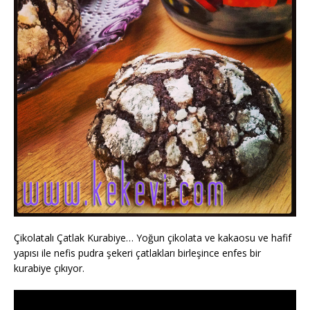
Çikolatalı Çatlak Kurabiye… Yoğun çikolata ve kakaosu ve hafif
yapısı ile nefis pudra şekeri çatlakları birleşince enfes bir
kurabiye çıkıyor.