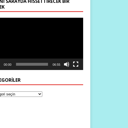
NI SARAYDA HISSETTIRECEK BIR
EK
ıcı
00:00
06:55
EGORILER