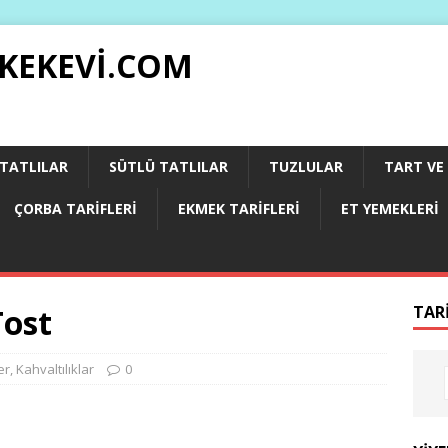
 KEKEVI.COM
 TATLILAR
SÜTLÜ TATLILAR
TUZLULAR
TART VE 
ÇORBA TARIFLERI
EKMEK TARIFLERI
ET YEMEKLERI
Tost
TAR
er
,
Kahvaltılıklar
0