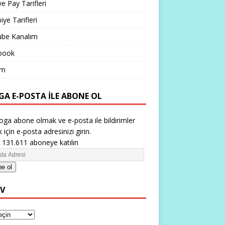
ve Pay Tarifleri
iye Tarifleri
ube Kanalım
book
im
GA E-POSTA ILE ABONE OL
oga abone olmak ve e-posta ile bildirimler
 için e-posta adresinizi girin.
 131.611 aboneye katılın
e ol
IV