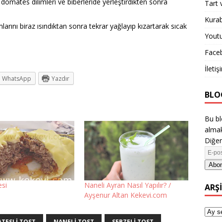
 domates dilimleri ve biberleride yerleştirdikten sonra
Tart 
Kurab
arını biraz ısındıktan sonra tekrar yağlayıp kızartarak sıcak
Yout
Face
İletiş
WhatsApp
Yazdır
BLO
Bu bl
almak
Diğer
Abon
esi
Naneli Ayran Nasıl Yapılır? /
ARŞ
Ayşenur Altan Kekevi.com
TESLI TOST
NANELI TOST
SEBZELI TOST