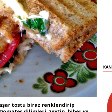
KAN
şar tostu biraz renklendirip
Domates dilimleri, zeytin, biber ve