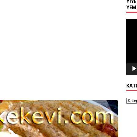
YIYE
YEM
Video
oynat
KAT