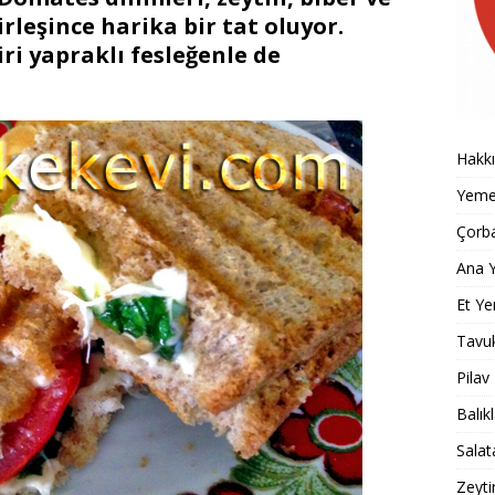
rleşince harika bir tat oluyor.
iri yapraklı fesleğenle de
Hakk
Yemek
Çorba
Ana Y
Et Ye
Tavu
Pilav
Balık
Salat
Zeyti