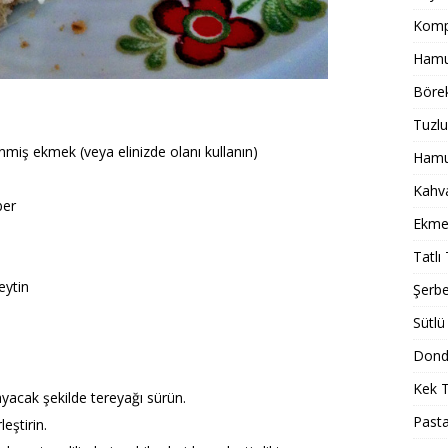
Komp
Hamur
Börek
Tuzlu
nmiş ekmek (veya elinizde olanı kullanın)
Hamur
Kahval
ber
Ekmek
Tatlı 
eytin
Şerbet
Sütlü 
Dondu
Kek T
ayacak şekilde tereyağı sürün.
Pasta
leştirin.