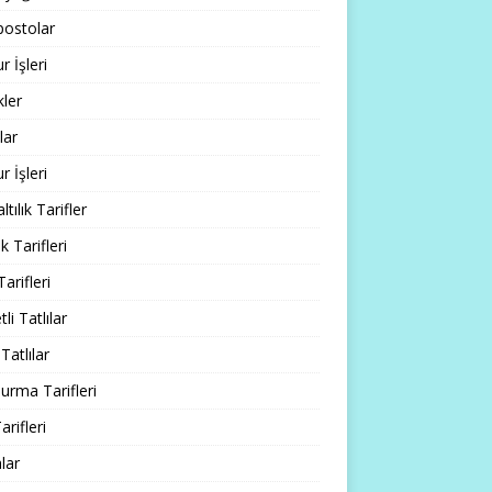
ostolar
 İşleri
ler
lar
 İşleri
tılık Tarifler
 Tarifleri
Tarifleri
li Tatlılar
Tatlılar
rma Tarifleri
arifleri
lar