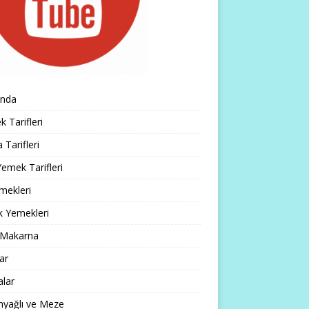
ında
 Tarifleri
 Tarifleri
emek Tarifleri
mekleri
k Yemekleri
 Makarna
lar
alar
nyağlı ve Meze