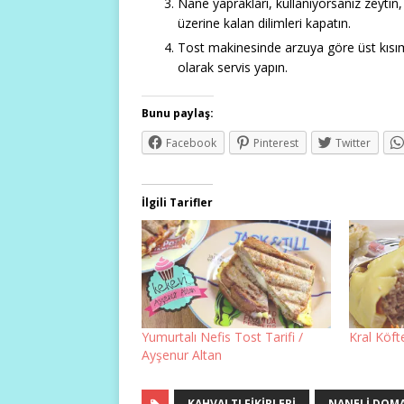
Nane yaprakları, kullanıyorsanız zeytin,
üzerine kalan dilimleri kapatın.
Tost makinesinde arzuya göre üst kısıml
olarak servis yapın.
Bunu paylaş:
Facebook
Pinterest
Twitter
İlgili Tarifler
Yumurtalı Nefis Tost Tarifi /
Kral Köft
Ayşenur Altan
KAHVALTI FIKIRLERI
NANELI DOMA