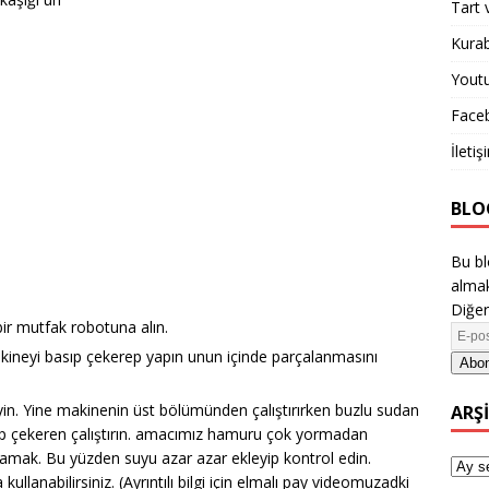
Tart 
Kurab
Yout
Face
İletiş
BLO
Bu bl
almak
Diğer
bir mutfak robotuna alın.
kineyi basıp çekerep yapın unun içinde parçalanmasını
Abon
yin. Yine makinenin üst bölümünden çalıştırırken buzlu sudan
ARŞ
ıp çekeren çalıştırın. amacımız hamuru çok yormadan
amak. Bu yüzden suyu azar azar ekleyip kontrol edin.
llanabilirsiniz. (Ayrıntılı bilgi için elmalı pay videomuzadki