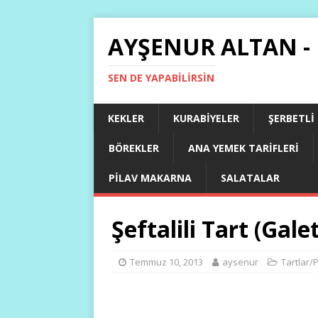
AYŞENUR ALTAN -
SEN DE YAPABILIRSIN
KEKLER
KURABIYELER
ŞERBETLI
BÖREKLER
ANA YEMEK TARIFLERI
PILAV MAKARNA
SALATALAR
Şeftalili Tart (Gale
Temmuz 10, 2013
aysenur
Tartlar/