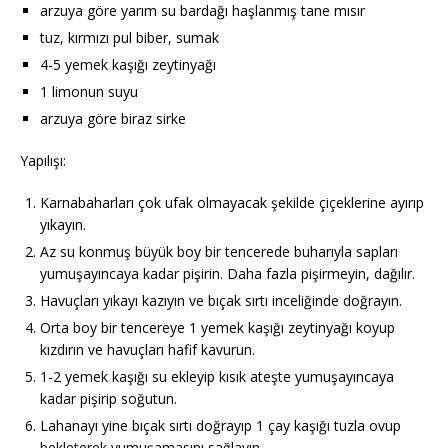
arzuya göre yarım su bardağı haşlanmış tane mısır
tuz, kırmızı pul biber, sumak
4-5 yemek kaşığı zeytinyağı
1 limonun suyu
arzuya göre biraz sirke
Yapılışı:
Karnabaharları çok ufak olmayacak şekilde çiçeklerine ayırıp
yıkayın.
Az su konmuş büyük boy bir tencerede buharıyla sapları
yumuşayıncaya kadar pişirin. Daha fazla pişirmeyin, dağılır.
Havuçları yıkayı kazıyın ve bıçak sırtı inceliğinde doğrayın.
Orta boy bir tencereye 1 yemek kaşığı zeytinyağı koyup
kızdırın ve havuçları hafif kavurun.
1-2 yemek kaşığı su ekleyip kısık ateşte yumuşayıncaya
kadar pişirip soğutun.
Lahanayı yine bıçak sırtı doğrayıp 1 çay kaşığı tuzla ovup
bekleterek yumuşamasını sağlayın.