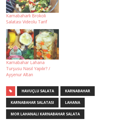
Karnabaharlı Brokoli
Salatası Videolu Tarif
Karnabahar Lahana
Turşusu Nasıl Yapılır? /
Ayşenur Altan
HAVUÇLU SALATA
KARNABAHAR
KARNABAHAR SALATASI
LAHANA
MOR LAHANALI KARNABAHAR SALATA