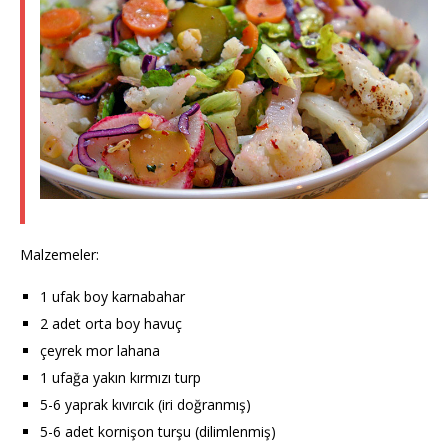
Malzemeler:
1 ufak boy karnabahar
2 adet orta boy havuç
çeyrek mor lahana
1 ufağa yakın kırmızı turp
5-6 yaprak kıvırcık (iri doğranmış)
5-6 adet kornişon turşu (dilimlenmiş)