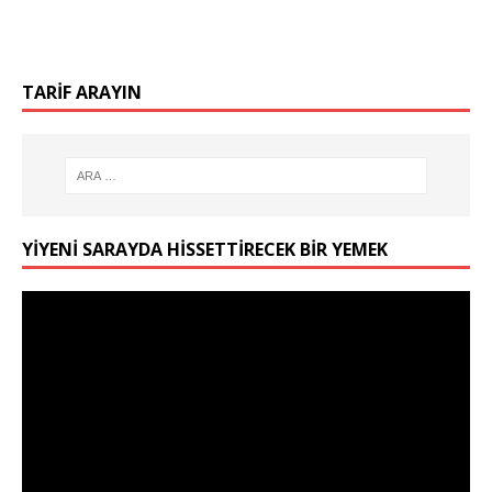
TARIF ARAYIN
YIYENI SARAYDA HISSETTIRECEK BIR YEMEK
Video
oynatıcı