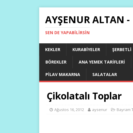
AYŞENUR ALTAN -
SEN DE YAPABILIRSIN
KEKLER
KURABIYELER
ŞERBETLI
BÖREKLER
ANA YEMEK TARIFLERI
PILAV MAKARNA
SALATALAR
Çikolatalı Toplar
Ağustos 16, 2012
aysenur
Bayram Ta