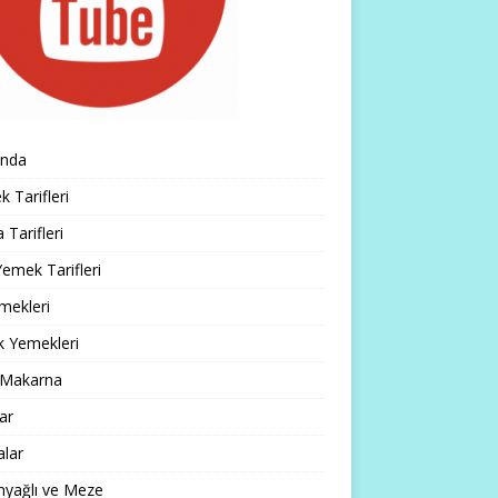
ında
 Tarifleri
 Tarifleri
emek Tarifleri
mekleri
k Yemekleri
 Makarna
lar
alar
nyağlı ve Meze