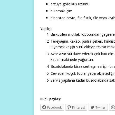
arzuya göre kuş üzümü
bulamak için:
hindistan cevizi, file fıstık, file veya kıyı
Yapılışı:
Bisküvileri mutfak robotundan geçirerek
Tereyağını, kakao, pudra şekeri, hindis
3 yemek kaşığı sütü ekleyip tekrar makin
Azar azar süt ilave ederek çok katı olm
kadar makinede yoğurtun.
Buzdolabında biraz sertleşmesi için bıra
Cevizden küçük toplar yaparak istediği
Servis yapılana kadar buzdolabında sakl
Bunu paylaş:
Facebook
Pinterest
Twitter