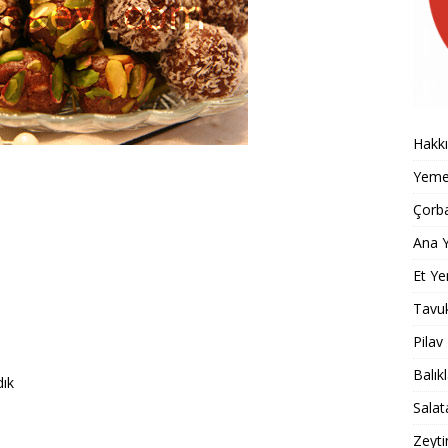
Hakk
Yemek
Çorba
i
Ana Y
Et Ye
Tavu
Pilav
Balık
dık
Salat
Zeyti