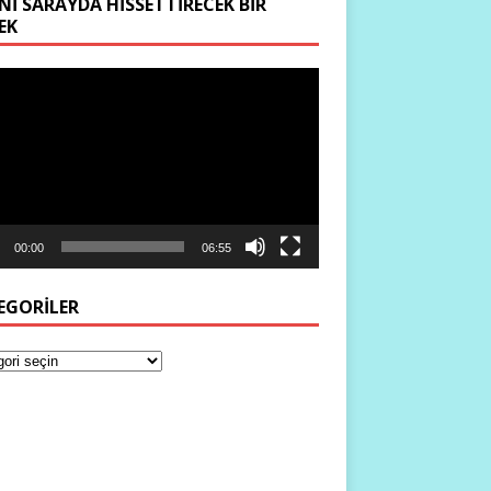
NI SARAYDA HISSETTIRECEK BIR
EK
ıcı
00:00
06:55
EGORILER