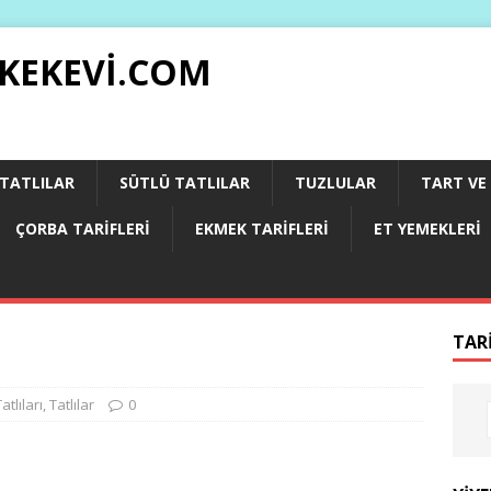
 KEKEVI.COM
 TATLILAR
SÜTLÜ TATLILAR
TUZLULAR
TART VE 
ÇORBA TARIFLERI
EKMEK TARIFLERI
ET YEMEKLERI
TAR
tlıları
,
Tatlılar
0