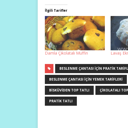
İlgili Tarifler
Damla Çikolatalı Muffin
Lavaş Ek
BESLENME ÇANTASI IÇIN PRATIK TARIF
BESLENME ÇANTASI IÇIN YEMEK TARIFLERI
BISKÜVIDEN TOP TATLI
ÇIKOLATALI TO
PRATIK TATLI