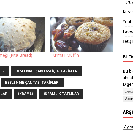
Tart 
Kurab
Yout
Face
İletiş
meği (Pita Bread)
Hurmalı Muffin
BLO
Bu bl
LER
BESLENME ÇANTASI IÇIN TARIFLER
almak
BESLENME ÇANTASI TARIFLERI
Diğer
PLAR
IKRAMLI
IKRAMLIK TATLILAR
Abon
ARŞ