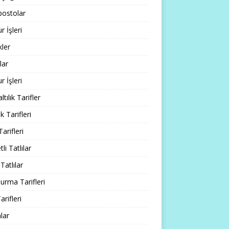
ostolar
 İşleri
ler
lar
 İşleri
tılık Tarifler
 Tarifleri
Tarifleri
li Tatlılar
Tatlılar
rma Tarifleri
arifleri
lar