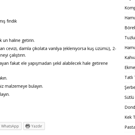
Komp
Hamur
lmış fındık
Börek
Tuzlu
 un haline getirin.
Hamur
tan cevizi, damla çikolata vanilya (ekleniyorsa kuş üzümü), 2-
eyi çalıştırın.
Kahval
ayan fakat ele yapışmadan şekil alabilecek hale getirene
Ekmek
Tatlı 
kın.
niz malzemeye bulayın.
Şerbet
ayın.
Sütlü 
Dondu
Kek T
WhatsApp
Yazdır
Pasta