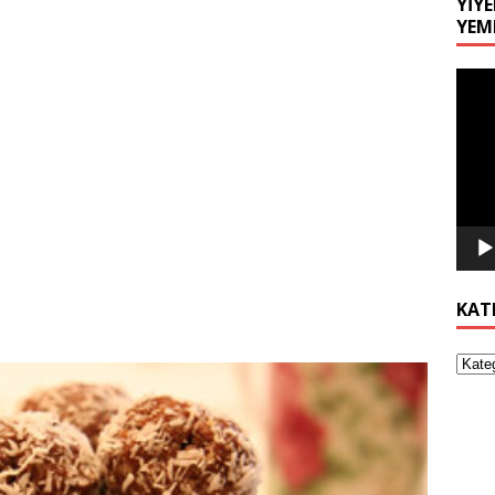
YIYE
YEM
Video
oynat
KAT