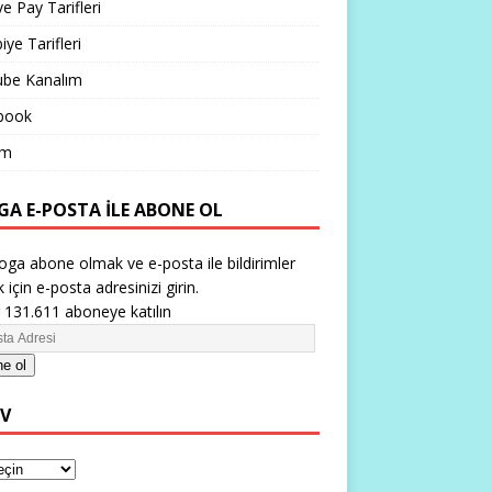
ve Pay Tarifleri
iye Tarifleri
ube Kanalım
book
im
GA E-POSTA ILE ABONE OL
oga abone olmak ve e-posta ile bildirimler
 için e-posta adresinizi girin.
 131.611 aboneye katılın
e ol
IV