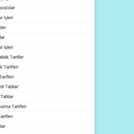
ostolar
 İşleri
ler
lar
 İşleri
tılık Tarifler
 Tarifleri
Tarifleri
li Tatlılar
Tatlılar
rma Tarifleri
arifleri
lar