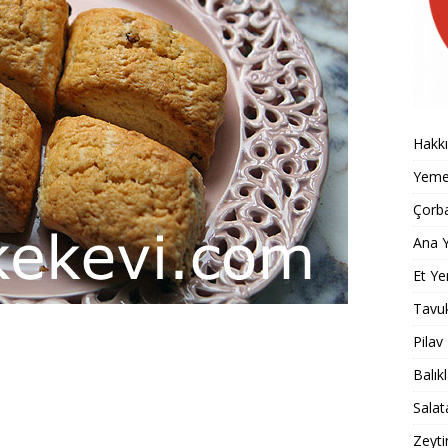
Hakk
Yemek
Çorba
Ana Y
Et Ye
Tavu
Pilav
Balık
Salat
Zeyti