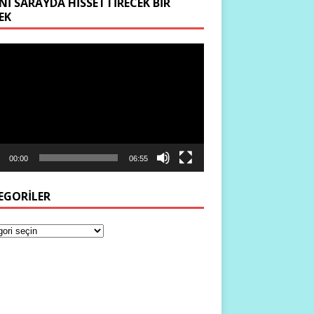
NI SARAYDA HISSETTIRECEK BIR
EK
ıcı
00:00
06:55
EGORILER