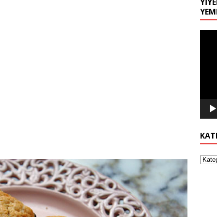
YIYE
YEM
Video
oynat
KAT