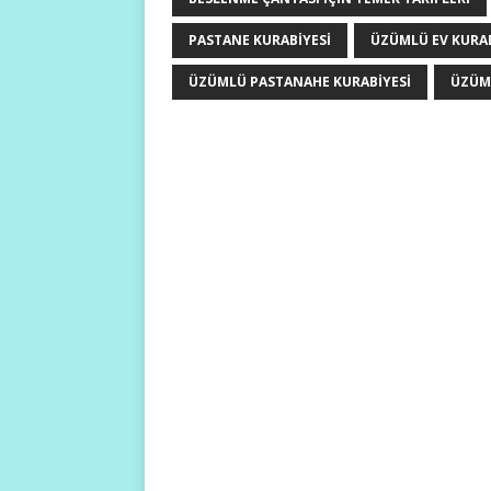
PASTANE KURABIYESI
ÜZÜMLÜ EV KURAB
ÜZÜMLÜ PASTANAHE KURABIYESI
ÜZÜML