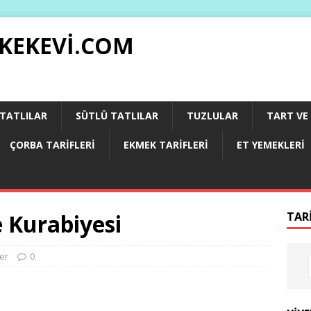
 KEKEVI.COM
 TATLILAR
SÜTLÜ TATLILAR
TUZLULAR
TART VE 
ÇORBA TARIFLERI
EKMEK TARIFLERI
ET YEMEKLERI
 Kurabiyesi
TAR
er
0