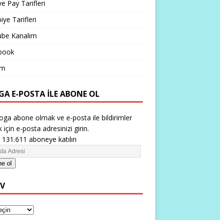
ve Pay Tarifleri
iye Tarifleri
ube Kanalım
book
im
GA E-POSTA ILE ABONE OL
oga abone olmak ve e-posta ile bildirimler
 için e-posta adresinizi girin.
 131.611 aboneye katılın
e ol
IV