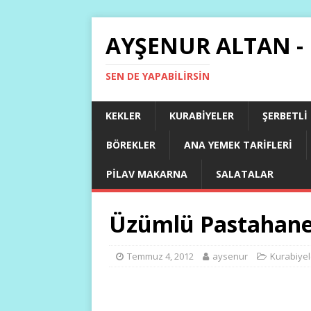
AYŞENUR ALTAN -
SEN DE YAPABILIRSIN
KEKLER
KURABIYELER
ŞERBETLI
BÖREKLER
ANA YEMEK TARIFLERI
PILAV MAKARNA
SALATALAR
Üzümlü Pastahane
Temmuz 4, 2012
aysenur
Kurabiyel