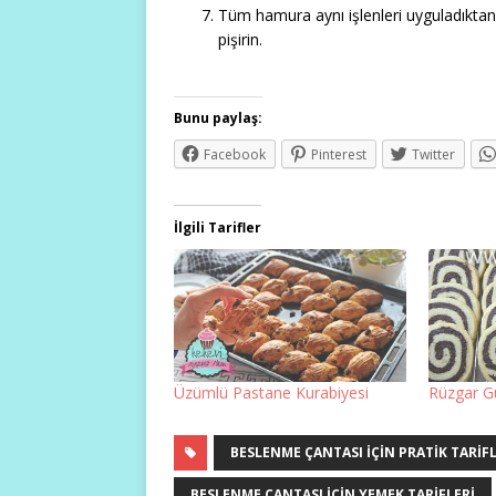
Tüm hamura aynı işlenleri uyguladıktan s
pişirin.
Bunu paylaş:
Facebook
Pinterest
Twitter
İlgili Tarifler
Üzümlü Pastane Kurabiyesi
Rüzgar G
BESLENME ÇANTASI IÇIN PRATIK TARIF
BESLENME ÇANTASI IÇIN YEMEK TARIFLERI