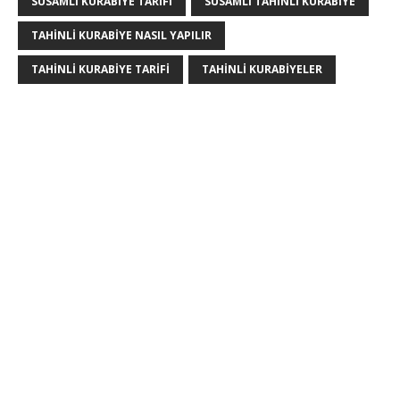
SUSAMLI KURABIYE TARIFI
SUSAMLI TAHINLI KURABIYE
TAHINLI KURABIYE NASIL YAPILIR
TAHINLI KURABIYE TARIFI
TAHINLI KURABIYELER