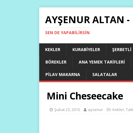
AYŞENUR ALTAN -
SEN DE YAPABILIRSIN
KEKLER
KURABIYELER
ŞERBETLI
BÖREKLER
ANA YEMEK TARIFLERI
PILAV MAKARNA
SALATALAR
Mini Cheseecake
Şubat 23, 2010
aysenur
Kekler
,
Tatl