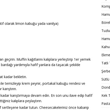
Komp
Hamur
Börek
tif olarak limon kabuğu yada vanilya)
Tuzlu
Hamur
Kahval
Ekmek
eçirin. Muffin kağıtlarını kalıplara yerleştirip 1er yemek
Tatlı 
 bardağı yardımıyla hafif yanlara da taşacak şekilde
Şerbet
t kadar bekletin.
Sütlü 
 ile temizleyip krem peynir, portakal kabuğu rendesi ve
Dondu
karıştırın.
Kek T
 kadar karıştırmaya devam edin. En son unu ilave edip hafif
iğiniz kalıplara peylaştırın.
Pasta
fif sertleşene kadar tutun. Cheesecakeleriniz önce kabarıp