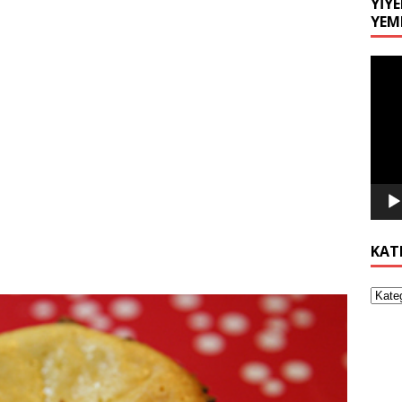
YIYE
YEM
Video
oynat
KAT