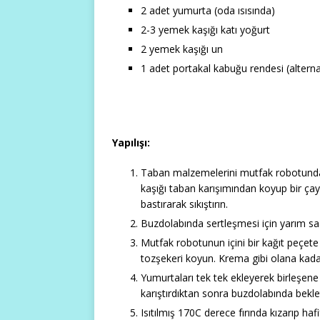
2 adet yumurta (oda ısısında)
2-3 yemek kaşığı katı yoğurt
2 yemek kaşığı un
1 adet portakal kabuğu rendesi (alterna
Yapılışı:
Taban malzemelerini mutfak robotundan g
kaşığı taban karışımından koyup bir çay
bastırarak sıkıştırın.
Buzdolabında sertleşmesi için yarım saa
Mutfak robotunun içini bir kağıt peçete
tozşekeri koyun. Krema gibi olana kadar 
Yumurtaları tek tek ekleyerek birleşene
karıştırdıktan sonra buzdolabında beklett
Isıtılmış 170C derece fırında kızarıp ha