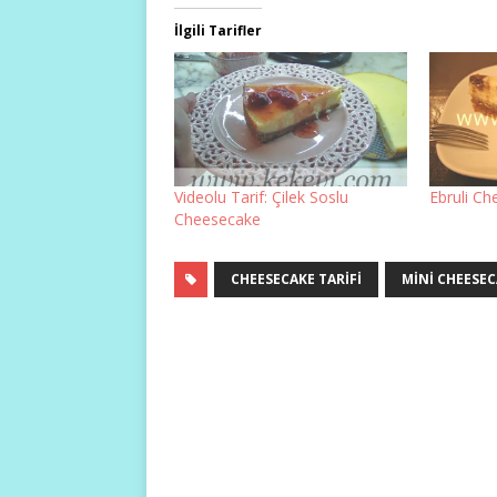
İlgili Tarifler
Videolu Tarif: Çilek Soslu
Ebruli C
Cheesecake
CHEESECAKE TARIFI
MINI CHEESE