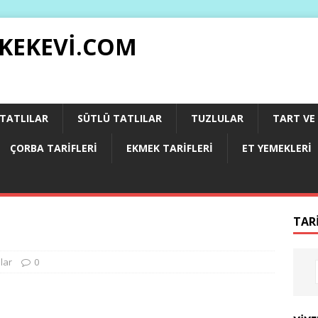
 KEKEVI.COM
 TATLILAR
SÜTLÜ TATLILAR
TUZLULAR
TART VE 
ÇORBA TARIFLERI
EKMEK TARIFLERI
ET YEMEKLERI
TAR
ılar
0