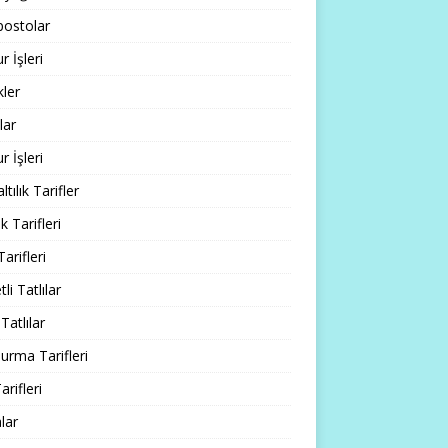
ostolar
 İşleri
ler
lar
 İşleri
tılık Tarifler
 Tarifleri
Tarifleri
li Tatlılar
Tatlılar
rma Tarifleri
arifleri
lar