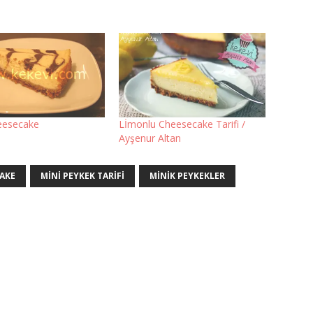
heesecake
Lİmonlu Cheesecake Tarifi /
Ayşenur Altan
CAKE
MINI PEYKEK TARIFI
MINIK PEYKEKLER