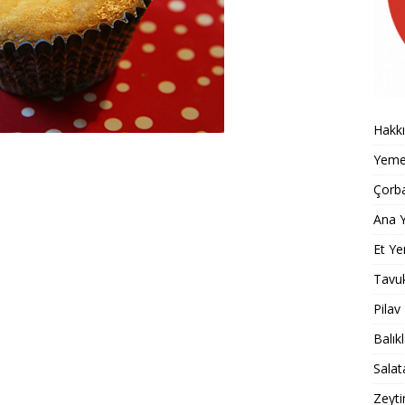
Hakk
Yemek
Çorba
Ana Y
Et Ye
Tavu
Pilav
Balık
Salat
Zeyti