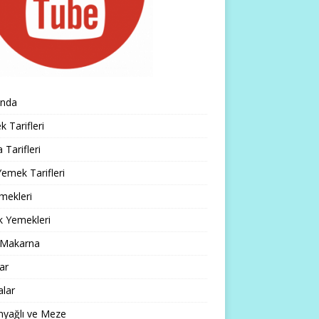
ında
 Tarifleri
 Tarifleri
emek Tarifleri
mekleri
k Yemekleri
 Makarna
lar
alar
nyağlı ve Meze