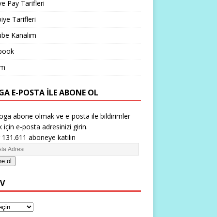
ve Pay Tarifleri
iye Tarifleri
ube Kanalım
book
im
GA E-POSTA ILE ABONE OL
oga abone olmak ve e-posta ile bildirimler
 için e-posta adresinizi girin.
 131.611 aboneye katılın
e ol
IV