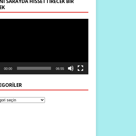
NI SARAYDA HISSETTIRECEK BIR
EK
ıcı
00:00
06:55
EGORILER