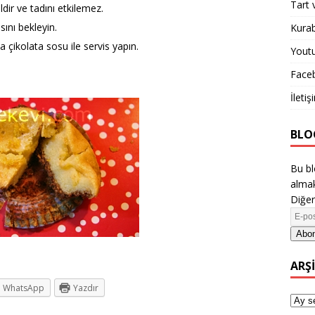
Tart 
ir ve tadını etkilemez.
sını bekleyin.
Kurab
çikolata sosu ile servis yapın.
Yout
Face
İletiş
BLO
Bu bl
almak
Diğer
Abon
ARŞ
WhatsApp
Yazdır