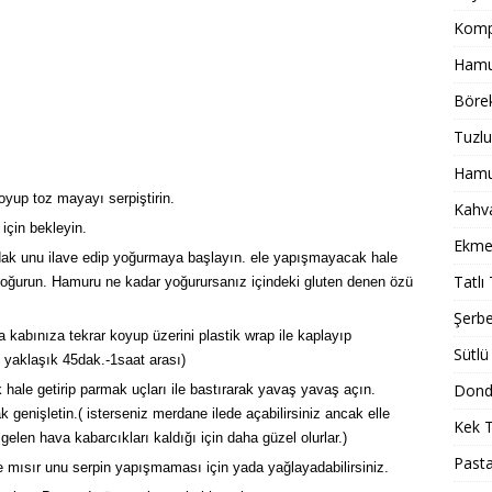
Komp
Hamur
Börek
Tuzlu
Hamur
yup toz mayayı serpiştirin.
Kahval
için bekleyin.
Ekmek
rdak unu ilave edip yoğurmaya başlayın. ele yapışmayacak hale
Tatlı 
yoğurun. Hamuru ne kadar yoğurursanız içindeki gluten denen özü
Şerbet
a kabınıza tekrar koyup üzerini plastik wrap ile kaplayıp
Sütlü 
 yaklaşık 45dak.-1saat arası)
Dondu
hale getirip parmak uçları ile bastırarak yavaş yavaş açın.
 genişletin.( isterseniz merdane ilede açabilirsiniz ancak elle
Kek T
elen hava kabarcıkları kaldığı için daha güzel olurlar.)
Pasta
e mısır unu serpin yapışmaması için yada yağlayadabilirsiniz.