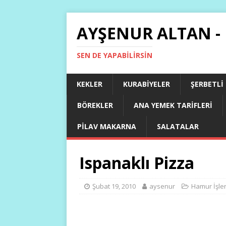
AYŞENUR ALTAN -
SEN DE YAPABILIRSIN
KEKLER
KURABIYELER
ŞERBETLI
BÖREKLER
ANA YEMEK TARIFLERI
PILAV MAKARNA
SALATALAR
Ispanaklı Pizza
Şubat 19, 2010
aysenur
Hamur İşler