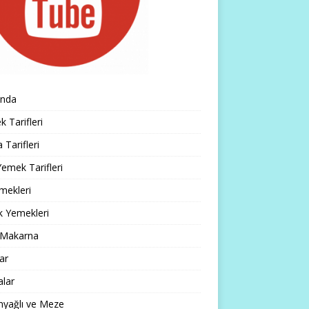
ında
 Tarifleri
 Tarifleri
emek Tarifleri
mekleri
k Yemekleri
 Makarna
lar
alar
nyağlı ve Meze