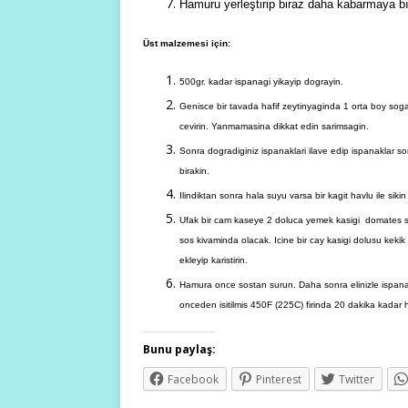
Hamuru yerleştirip biraz daha kabarmaya bı
Ü
st malzemesi için:
500gr. kadar ispanagi yikayip dograyin.
Genisce bir tavada hafif zeytinyaginda 1 orta boy soga
cevirin. Yanmamasina dikkat edin sarimsagin.
Sonra dogradiginiz ispanaklari ilave edip ispanaklar s
birakin.
Ilindiktan sonra hala suyu varsa bir kagit havlu ile siki
Ufak bir cam kaseye 2 doluca yemek kasigi domates salcas
sos kivaminda olacak. Icine bir cay kasigi dolusu kekik 
ekleyip karistirin.
Hamura once sostan surun. Daha sonra elinizle ispanakli
onceden isitilmis 450F (225C) firinda 20 dakika kadar he
Bunu paylaş:
Facebook
Pinterest
Twitter