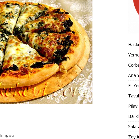
Hakk
Yemek
Çorba
Ana Y
Et Ye
Tavu
Pilav
Balık
Salat
ılmış su
Zeyti