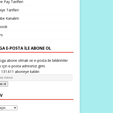
ve Pay Tarifleri
iye Tarifleri
ube Kanalım
book
im
GA E-POSTA ILE ABONE OL
oga abone olmak ve e-posta ile bildirimler
 için e-posta adresinizi girin.
 131.611 aboneye katılın
e ol
IV