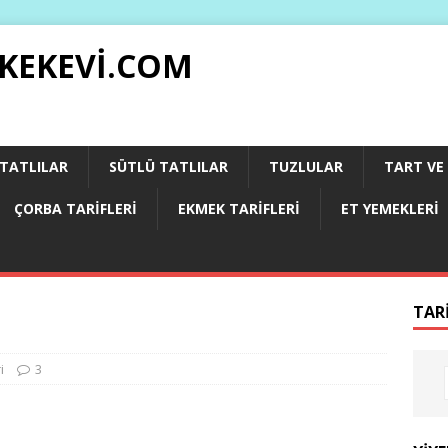
 KEKEVI.COM
 TATLILAR
SÜTLÜ TATLILAR
TUZLULAR
TART VE 
ÇORBA TARIFLERI
EKMEK TARIFLERI
ET YEMEKLERI
TAR
i
3