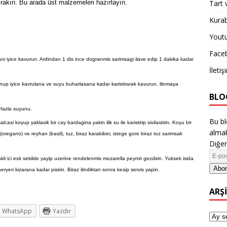
rakın. Bu arada üst malzemeleri hazırlayın.
Tart 
Kurab
Yout
Face
ni iyice kavurun. Ardindan 1 dis ince dogranmis sarimsagi ilave edip 1 dakika kadar
İletiş
onup iyice kavrulana ve suyu buharlasana kadar karistirarak kavurun. ilinmaya
BLO
n fazla suyunu.
Bu bl
i koyup yaklasik bir cay bardagina yakin ilik su ile karistirip sivilastirin. Koyu bir
almak
(oregano) ve reyhan (basil), tuz, biraz karabiber, istege gore biraz toz sarimsak
Diğer
 ici esit sekilde yayip uzerine rendelenmis mozarella peyniri gezdirin. Yuksek isida
Abon
ryeri kizarana kadar pisirin. Biraz ilindiktan sonra kesip servis yapin.
ARŞ
WhatsApp
Yazdır