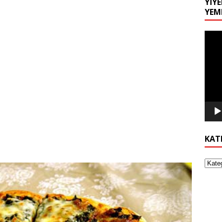
YIYE
YEM
Video
oynat
KAT