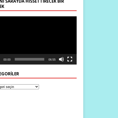
NI SARAYDA HISSETTIRECEK BIR
EK
ıcı
00:00
06:55
EGORILER