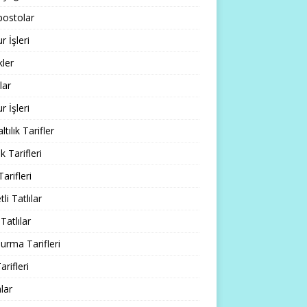
ostolar
 İşleri
ler
lar
 İşleri
tılık Tarifler
 Tarifleri
Tarifleri
li Tatlılar
Tatlılar
rma Tarifleri
arifleri
lar