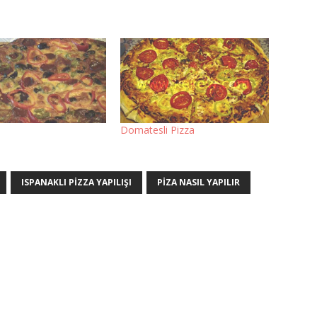
Domatesli Pizza
ISPANAKLI PIZZA YAPILIŞI
PIZA NASIL YAPILIR