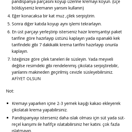
pandispanya parçasını koyup üzerine kremayı koyun. (üçe
böldüyseniz kremanın yarısını kullanın)
Eğer konacaksa bir kat muz ,çilek serpiştirin.
Sonra diğer katıda koyup aynı işlemi tekrarlayın.
En üst parçayı yerleştirip isterseniz hazır kremşantiyi paket
tarifine göre hazırlayıp üstünü kaplayın yada ıspanaklı kek
tarifindeki gibi 7 dakikalık krema tarifini hazırlayıp onunla
kaplayın.
İsteğinize göre çilek taneleri ile süsleyin. Yada meyveli
değilse resimdeki gibi rendelenmiş çikolata serpiştirebilir,
yanlarını makineden geçirilmiş cevizle süsleyebilirsiniz.
AFİYET OLSUN
Not:
Kremayı yaparken içine 2-3 yemek kaşığı kakao ekleyerek
çikolatalı krema yapabilirsiniz.
Pandispanyayı isterseniz daha ıslak olması için süt yada süt-
reçel karışımı ile hafifçe ıslatabilirsiniz her katini. çok fazla
ıslatmayın.