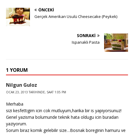
ÖNCEKI
Gerçek Amerikan Usulü Cheesecake (Peykek)
SONRAKI
Ispanaklı Pasta
1 YORUM
Nilgun Guloz
OCAK 23, 2013 TARIHINDE, SAAT 1:05 PM
Merhaba
sizi kesfettigim icin cok mutluyum,harika bir is yapiyorsunuz!
Genel yazisma bolumunde teknik hata oldugu icin buradan
yaziyorum.
Sorum biraz komik gelebilir size…Bosnak boreginin hamuru ve