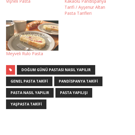
Vişneli Pasta
Kakaolu Pandispanya
Tarifi / Ayşenur Altan
Pasta Tarifleri
Meyveli Rulo Pasta
DOĞUM GÜNÜ PASTASI NASIL YAPILIR
GENEL PASTA TARIFI
PANDISPANYA TARIFI
PASTA NASIL YAPILIR
PASTA YAPILIŞI
YAŞPASTA TARIFI