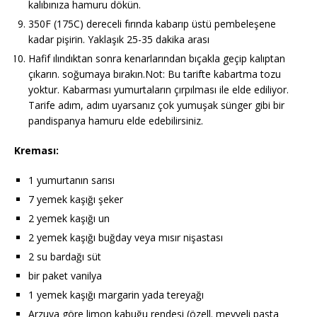
kalıbınıza hamuru dökün.
350F (175C) dereceli fırında kabarıp üstü pembeleşene
kadar pişirin. Yaklaşık 25-35 dakika arası
Hafif ılındıktan sonra kenarlarından bıçakla geçip kalıptan
çıkarın. soğumaya bırakın.Not: Bu tarifte kabartma tozu
yoktur. Kabarması yumurtaların çırpılması ile elde ediliyor.
Tarife adım, adım uyarsanız çok yumuşak sünger gibi bir
pandispanya hamuru elde edebilirsiniz.
Kreması:
1 yumurtanın sarısı
7 yemek kaşığı şeker
2 yemek kaşığı un
2 yemek kaşığı buğday veya mısır nişastası
2 su bardağı süt
bir paket vanilya
1 yemek kaşığı margarin yada tereyağı
Arzuya göre limon kabuğu rendesi (özell. meyveli pasta