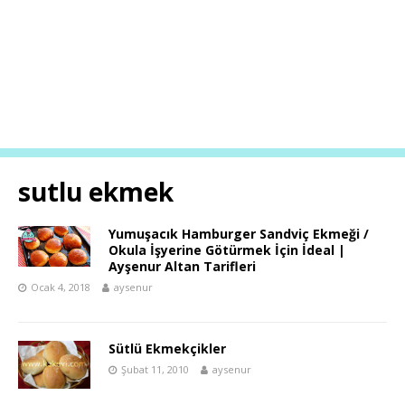
sutlu ekmek
Yumuşacık Hamburger Sandviç Ekmeği /
Okula İşyerine Götürmek İçin İdeal |
Ayşenur Altan Tarifleri
Ocak 4, 2018
aysenur
Sütlü Ekmekçikler
Şubat 11, 2010
aysenur