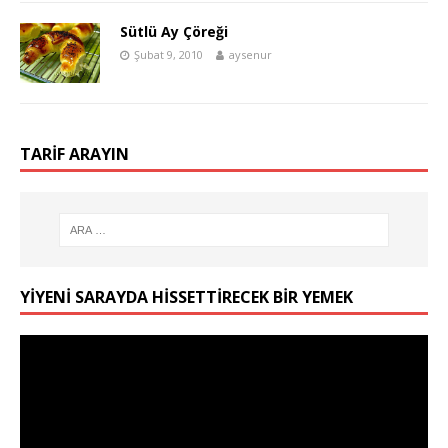
Sütlü Ay Çöreği
Şubat 9, 2010
aysenur
TARIF ARAYIN
YIYENI SARAYDA HISSETTIRECEK BIR YEMEK
Video
oynatıcı