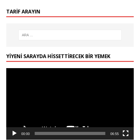
TARIF ARAYIN
YIYENI SARAYDA HISSETTIRECEK BIR YEMEK
Video
oynatıcı
00:00
06:55