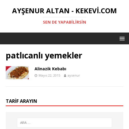
AYŞENUR ALTAN - KEKEVI.COM
SEN DE YAPABILIRSIN
patlıcanlı yemekler
Alinazik Kebabı
Mayıs 22, 2015
aysenur
TARIF ARAYIN