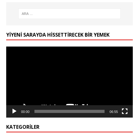
YIYENI SARAYDA HISSETTIRECEK BIR YEMEK
Video
oynatıcı
00:00
06:55
KATEGORILER