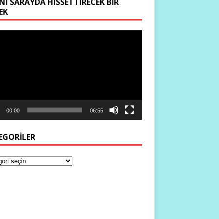
NI SARAYDA HISSETTIRECEK BIR
EK
ıcı
00:00
06:55
EGORILER