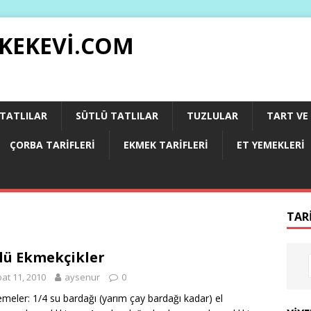
 KEKEVI.COM
 TATLILAR
SÜTLÜ TATLILAR
TUZLULAR
TART VE 
ÇORBA TARIFLERI
EKMEK TARIFLERI
ET YEMEKLERI
TAR
lü Ekmekçikler
at 11, 2010
aysenur
0
meler: 1/4 su bardağı (yarım çay bardağı kadar) el