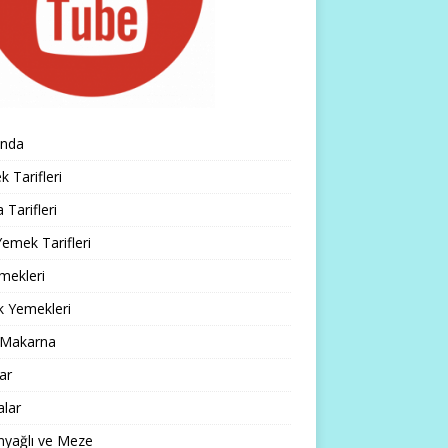
ında
 Tarifleri
 Tarifleri
emek Tarifleri
mekleri
k Yemekleri
 Makarna
lar
alar
nyağlı ve Meze