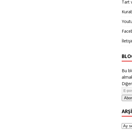
Tart 
Kurab
Yout
Face
İletiş
BLO
Bu bl
almak
Diğer
Abon
ARŞ