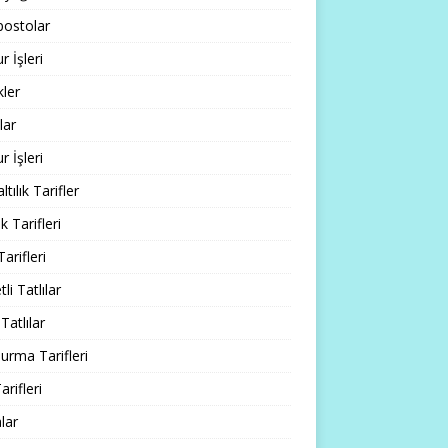
ostolar
 İşleri
ler
lar
 İşleri
tılık Tarifler
 Tarifleri
Tarifleri
li Tatlılar
Tatlılar
rma Tarifleri
arifleri
lar