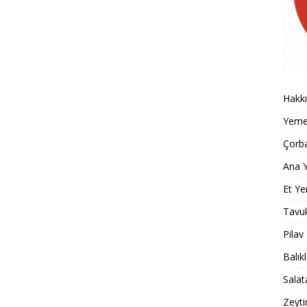
Hakk
Yemek
Çorba
Ana Y
Et Ye
Tavu
Pilav
Balık
Salat
Zeyti