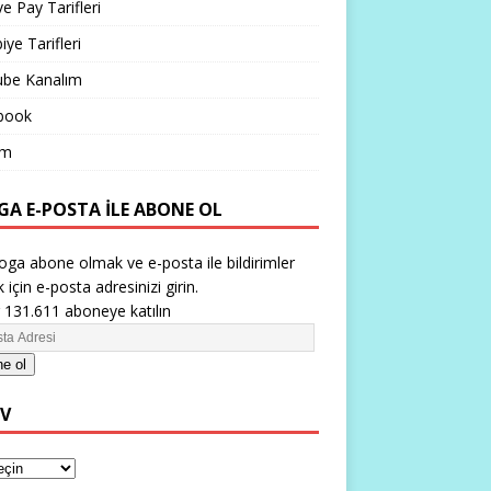
ve Pay Tarifleri
iye Tarifleri
ube Kanalım
book
im
GA E-POSTA ILE ABONE OL
oga abone olmak ve e-posta ile bildirimler
 için e-posta adresinizi girin.
 131.611 aboneye katılın
e ol
IV