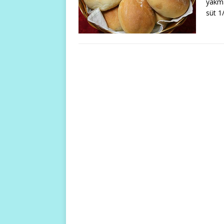
yakma
süt 1