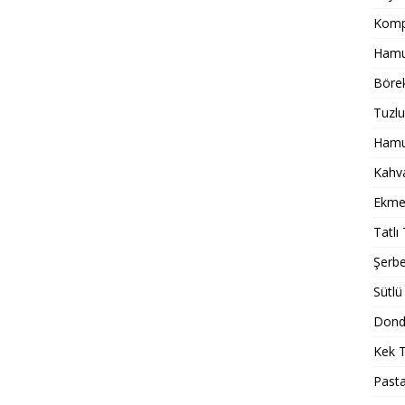
Komp
Hamur
Börek
Tuzlu
Hamur
Kahval
Ekmek
Tatlı 
Şerbet
Sütlü 
Dondu
Kek T
Pasta