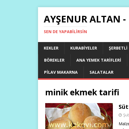
AYŞENUR ALTAN -
SEN DE YAPABILIRSIN
KEKLER
KURABIYELER
ŞERBETLI
BÖREKLER
ANA YEMEK TARIFLERI
PILAV MAKARNA
SALATALAR
minik ekmek tarifi
Süt
Şub
Malze