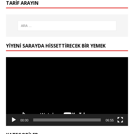
TARIF ARAYIN
YIYENI SARAYDA HISSETTIRECEK BIR YEMEK
Video
oynatıcı
00:00
06:55