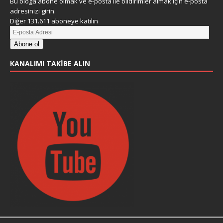
Bu bloga abone olmak ve e-posta ile bildirimler almak için e-posta
adresinizi girin.
Diğer 131.611 aboneye katılın
Abone ol
KANALIMI TAKIBE ALIN