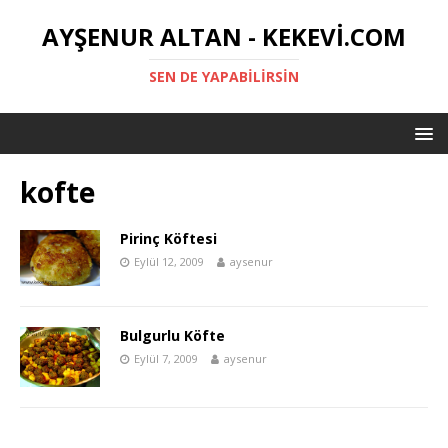
AYŞENUR ALTAN - KEKEVI.COM
SEN DE YAPABILIRSIN
kofte
Pirinç Köftesi
Eylül 12, 2009
aysenur
Bulgurlu Köfte
Eylül 7, 2009
aysenur