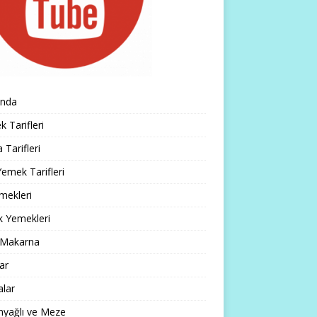
ında
 Tarifleri
 Tarifleri
emek Tarifleri
mekleri
k Yemekleri
 Makarna
lar
alar
nyağlı ve Meze