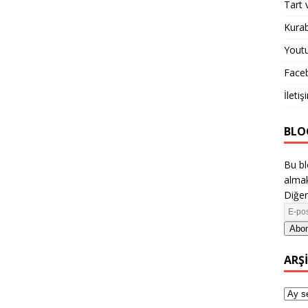
Tart 
Kurab
Yout
Face
İletiş
BLO
Bu bl
almak
Diğer
Abon
ARŞ