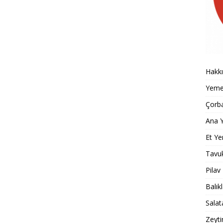
Hakk
Yemek
Çorba
Ana Y
Et Ye
Tavu
Pilav
Balık
Salat
Zeyti