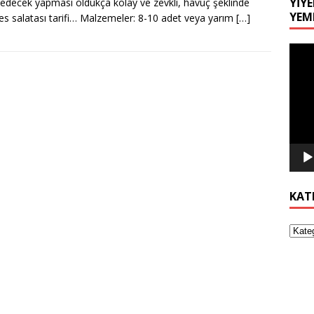
YIYE
 edecek yapması oldukça kolay ve zevkli, havuç şeklinde
YEM
es salatası tarifi… Malzemeler: 8-10 adet veya yarım
[…]
Video
oynat
KAT