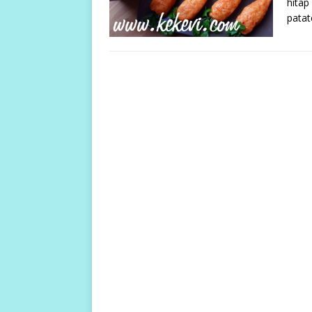
hitap
patat