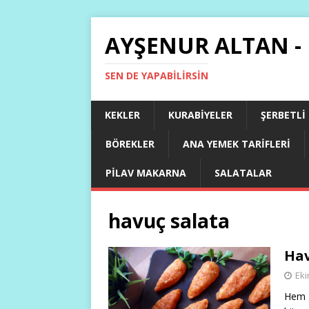
AYŞENUR ALTAN -
SEN DE YAPABILIRSIN
KEKLER
KURABIYELER
ŞERBETLI
BÖREKLER
ANA YEMEK TARIFLERI
PILAV MAKARNA
SALATALAR
havuç salata
Hav
Eki
Hem g