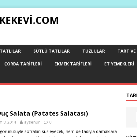
 KEKEVI.COM
 TATLILAR
SÜTLÜ TATLILAR
TUZLULAR
TART VE 
ÇORBA TARIFLERI
EKMEK TARIFLERI
ET YEMEKLERI
TAR
uç Salata (Patates Salatası)
m 8, 2014
aysenur
0
örünütüyle sofraları süsleyecek, hem de tadıyla damaklara