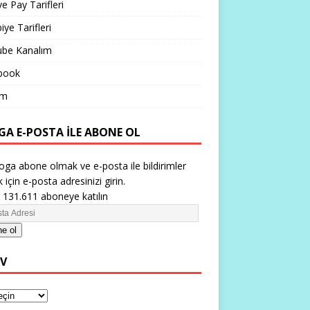
ve Pay Tarifleri
iye Tarifleri
ube Kanalım
book
im
GA E-POSTA ILE ABONE OL
oga abone olmak ve e-posta ile bildirimler
 için e-posta adresinizi girin.
 131.611 aboneye katılın
e ol
IV