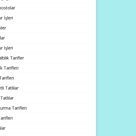
ostolar
 İşleri
ler
lar
 İşleri
tılık Tarifler
 Tarifleri
Tarifleri
li Tatlılar
Tatlılar
rma Tarifleri
arifleri
lar