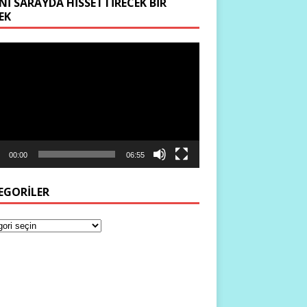
NI SARAYDA HISSETTIRECEK BIR
EK
ıcı
00:00
06:55
EGORILER