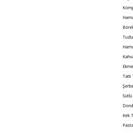
Komp
Hamur
Börek
Tuzlu
Hamur
Kahval
Ekmek
Tatlı 
Şerbet
Sütlü 
Dondu
Kek T
Pasta