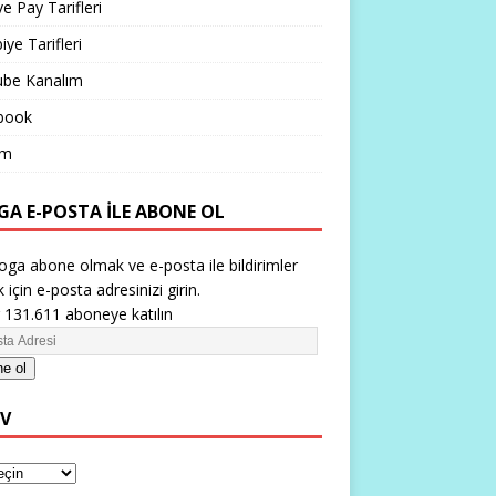
ve Pay Tarifleri
iye Tarifleri
ube Kanalım
book
im
GA E-POSTA ILE ABONE OL
oga abone olmak ve e-posta ile bildirimler
 için e-posta adresinizi girin.
 131.611 aboneye katılın
e ol
IV