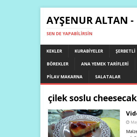
AYŞENUR ALTAN -
SEN DE YAPABILIRSIN
KEKLER
KURABIYELER
ŞERBETLI
BÖREKLER
ANA YEMEK TARIFLERI
PILAV MAKARNA
SALATALAR
çilek soslu cheesecake
Vid
May
Malze