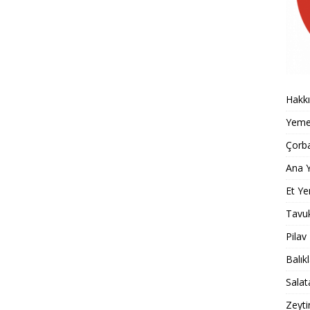
Hakk
Yemek
Çorba
Ana Y
Et Ye
Tavu
Pilav
Balık
Salat
Zeyti