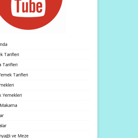
ında
 Tarifleri
 Tarifleri
emek Tarifleri
mekleri
k Yemekleri
 Makarna
lar
alar
nyağlı ve Meze