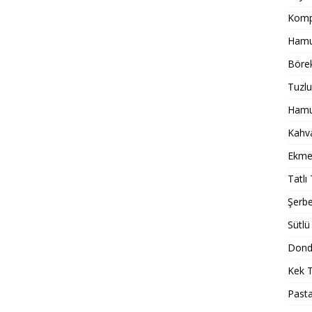
Komp
Hamur
Börek
Tuzlu
Hamur
Kahval
Ekmek
Tatlı 
Şerbet
Sütlü 
Dondu
Kek T
Pasta