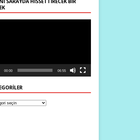
NI SARAYDA HISSETTIRECEK BIR
EK
ıcı
00:00
06:55
EGORILER