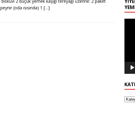
YIYE
lı bisküvi 2 buçuk yemek kaşığı tereyağı üzerine: 2 paket
YEM
peynir (oda ısısında) 1
[…]
Video
oynat
KAT