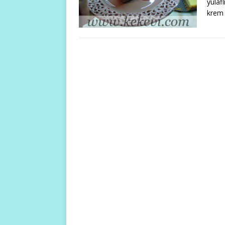
yulaf
krem 