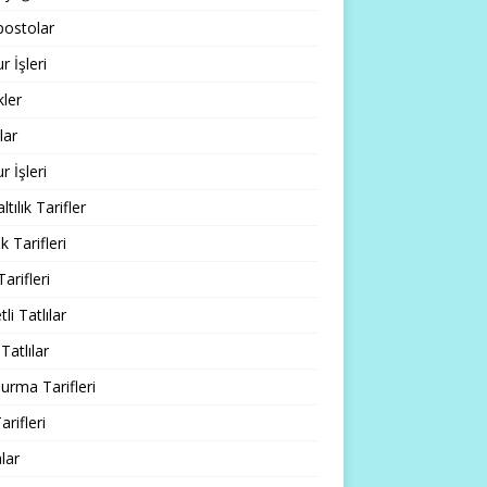
ostolar
 İşleri
ler
lar
 İşleri
tılık Tarifler
 Tarifleri
Tarifleri
li Tatlılar
Tatlılar
rma Tarifleri
arifleri
lar