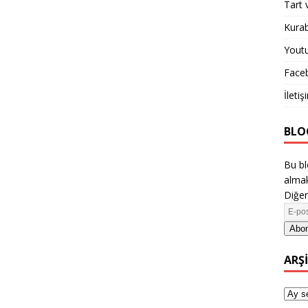
Tart 
Kurab
Yout
Face
İletiş
BLO
Bu bl
almak
Diğer
Abon
ARŞ