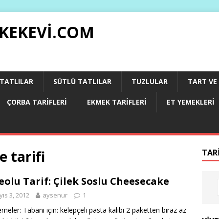
 KEKEVI.COM
 TATLILAR
SÜTLÜ TATLILAR
TUZLULAR
TART VE 
ÇORBA TARIFLERI
EKMEK TARIFLERI
ET YEMEKLERI
 tarifi
TAR
eolu Tarif: Çilek Soslu Cheesecake
ıs 3, 2012
aysenur
1
meler: Tabanı için: kelepçeli pasta kalıbı 2 paketten biraz az