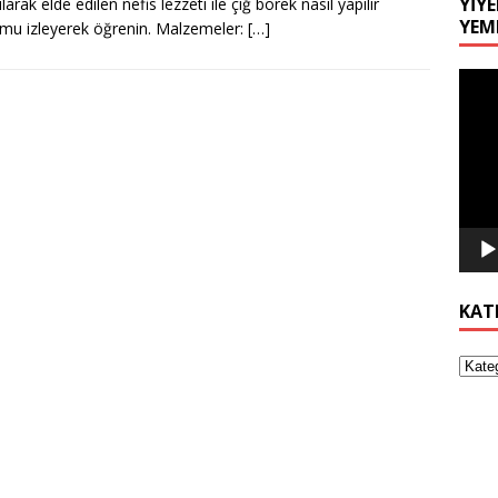
YIYE
ılarak elde edilen nefis lezzeti ile çiğ börek nasıl yapılır
YEM
mu izleyerek öğrenin. Malzemeler:
[…]
Video
oynat
KAT