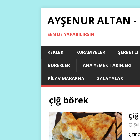
AYŞENUR ALTAN -
SEN DE YAPABILIRSIN
KEKLER
KURABIYELER
ŞERBETLI
BÖREKLER
ANA YEMEK TARIFLERI
PILAV MAKARNA
SALATALAR
çiğ börek
Çiğ
Şub
Çıtır