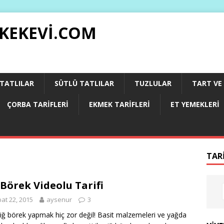
 KEKEVI.COM
 TATLILAR
SÜTLÜ TATLILAR
TUZLULAR
TART VE 
ÇORBA TARIFLERI
EKMEK TARIFLERI
ET YEMEKLERI
TAR
 Börek Videolu Tarifi
at 22, 2015
aysenur
3
 çiğ börek yapmak hiç zor değil! Basit malzemeleri ve yağda