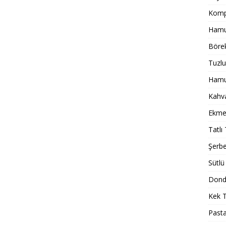
Komp
Hamur
Börek
Tuzlu
Hamur
Kahval
Ekmek
Tatlı 
Şerbet
Sütlü 
Dondu
Kek T
Pasta