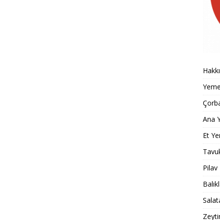
Hakk
Yemek
Çorba
Ana Y
Et Ye
Tavu
Pilav
Balık
Salat
Zeyti