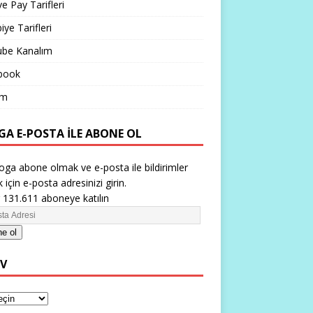
ve Pay Tarifleri
iye Tarifleri
ube Kanalım
book
im
GA E-POSTA ILE ABONE OL
oga abone olmak ve e-posta ile bildirimler
 için e-posta adresinizi girin.
 131.611 aboneye katılın
e ol
IV