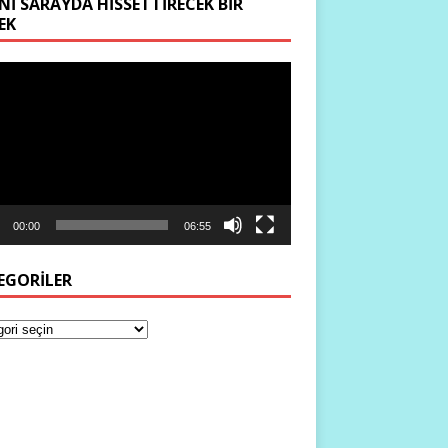
NI SARAYDA HISSETTIRECEK BIR
EK
ıcı
00:00
06:55
EGORILER