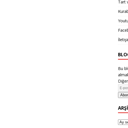
Tart 
Kurab
Yout
Face
İletiş
BLO
Bu bl
almak
Diğer
Abon
ARŞ