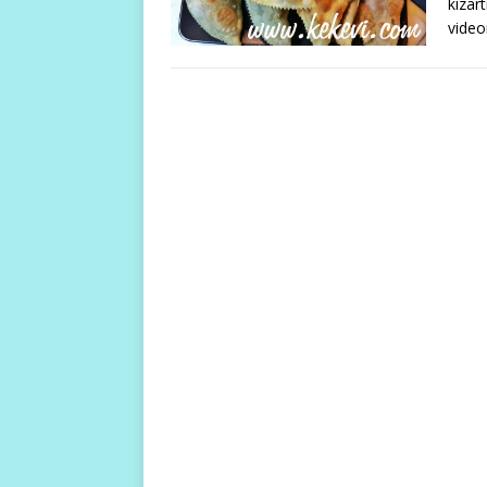
kızart
video