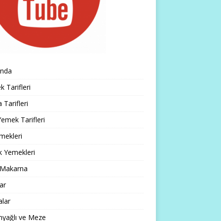
ında
 Tarifleri
 Tarifleri
emek Tarifleri
mekleri
k Yemekleri
 Makarna
lar
alar
nyağlı ve Meze