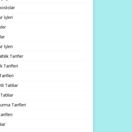
ostolar
 İşleri
ler
lar
 İşleri
tılık Tarifler
 Tarifleri
Tarifleri
li Tatlılar
Tatlılar
rma Tarifleri
arifleri
lar