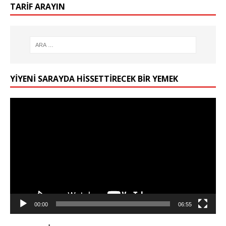
TARIF ARAYIN
YIYENI SARAYDA HISSETTIRECEK BIR YEMEK
Video
oynatıcı
00:00
06:55