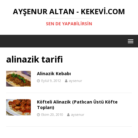
AYŞENUR ALTAN - KEKEVI.COM
SEN DE YAPABILIRSIN
alinazik tarifi
Alinazik Kebabı
Eylül 9, 2012
aysenur
Köfteli Alinazik (Patlıcan Üstü Köfte
Topları)
Ekim 20, 2010
aysenur