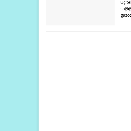
Üç te
sağlığ
gazoz