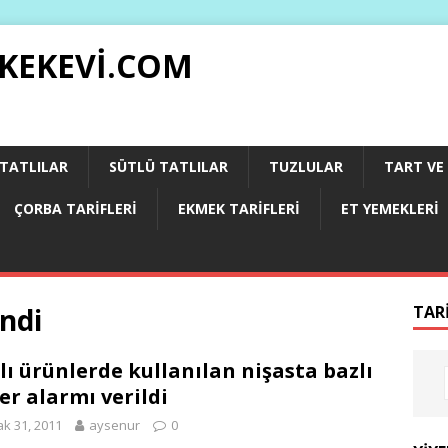
 KEKEVI.COM
 TATLILAR
SÜTLÜ TATLILAR
TUZLULAR
TART VE 
ÇORBA TARIFLERI
EKMEK TARIFLERI
ET YEMEKLERI
ndi
TAR
lı ürünlerde kullanılan nişasta bazlı
er alarmı verildi
k 31, 2011
aysenur
0