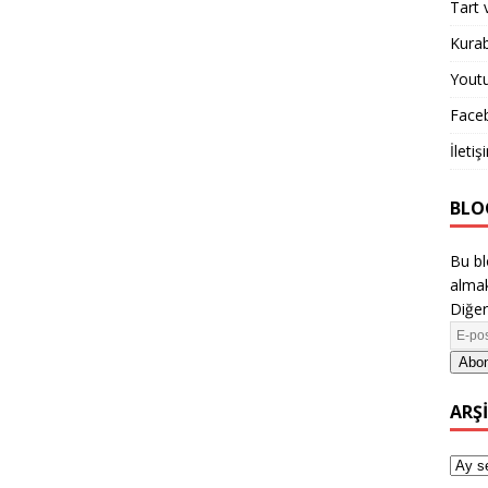
Tart 
Kurab
Yout
Face
İletiş
BLO
Bu bl
almak
Diğer
Abon
ARŞ