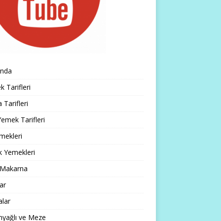
ında
 Tarifleri
 Tarifleri
emek Tarifleri
mekleri
k Yemekleri
 Makarna
lar
alar
nyağlı ve Meze