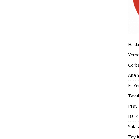
Hakk
Yemek
Çorba
Ana Y
Et Ye
Tavu
Pilav
Balık
Salat
Zeyti