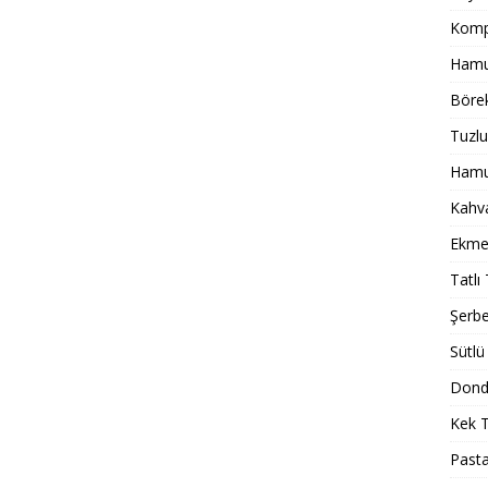
Komp
Hamur
Börek
Tuzlu
Hamur
Kahval
Ekmek
Tatlı 
Şerbet
Sütlü 
Dondu
Kek T
Pasta