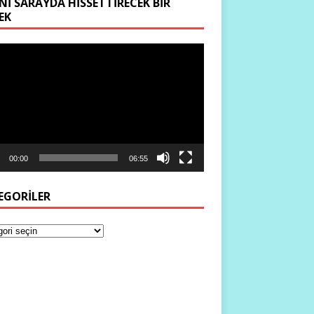
NI SARAYDA HISSETTIRECEK BIR
EK
ıcı
00:00
06:55
EGORILER