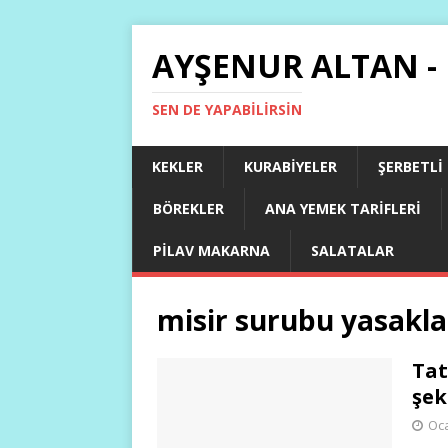
AYŞENUR ALTAN -
SEN DE YAPABILIRSIN
KEKLER
KURABIYELER
ŞERBETLI
BÖREKLER
ANA YEMEK TARIFLERI
PILAV MAKARNA
SALATALAR
misir surubu yasakla
Tat
şek
Oca