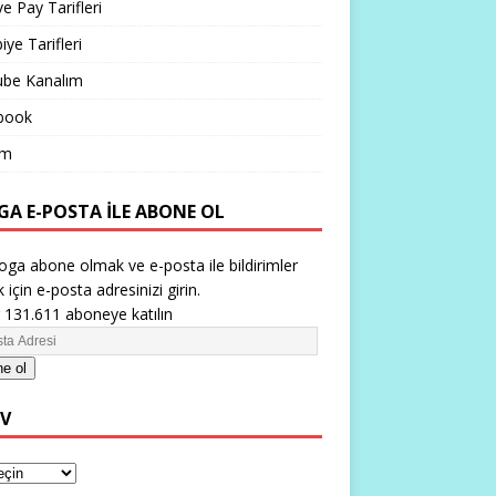
ve Pay Tarifleri
iye Tarifleri
ube Kanalım
book
im
GA E-POSTA ILE ABONE OL
oga abone olmak ve e-posta ile bildirimler
 için e-posta adresinizi girin.
 131.611 aboneye katılın
e ol
IV