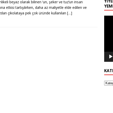
YIYE
hlikeli beyaz olarak bilinen ‘un, şeker ve tuz’un insan
YEM
ına etkisi tartışılırken, daha az maliyetle elde edilen ve
dan çikolataya pek çok üründe kullanılan
[…]
Video
oynat
KAT