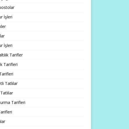
ostolar
 İşleri
ler
lar
 İşleri
tılık Tarifler
 Tarifleri
Tarifleri
li Tatlılar
Tatlılar
rma Tarifleri
arifleri
lar