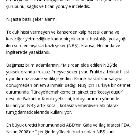
şurubunu, sağlık ve ticari yönüyle inceledik.
Nişasta bazlı şeker alarmı!
Tokluk hissi vermeyen ve kanserden kalp hastalıklarına ve
karaciğer yetmezliğine kadar birçok kronik hastalığa yol açtığı
ileri sürülen nişasta bazlı şeker (NBŞ), Fransa, Hollanda ve
İngiltere’de yasaklandı.
Bağımsız bilim adamlarının, “Mısırdan elde edilen NBŞ’de
yüksek oranda fruktoz (meyve şekeri) var. Fruktoz, tokluk hissi
uyandırmaz aksine yedikçe yedirir. Kronik hastalıklar salgına
dönüşmeden önlem alınmalı” dediği NBŞ için Türkiye bir cennet
durumunda. Türkiye’demahkemeler, şirketlere ‘kotayı düşür’
dese de Bakanlar Kurulu yetkisini, kotayı artırma yönünde
kullanıyor. NBŞ artık kotalı, kotasız vemerdiven altı olarak
tümgıdamaddelerinde kullanılıyor.
En büyük üretici konumundaki ABD’nin Gıda ve İlaç İdaresi FDA,
Nisan 2008’de “içeriğinde yüksek fruktoz olan NBŞ suni