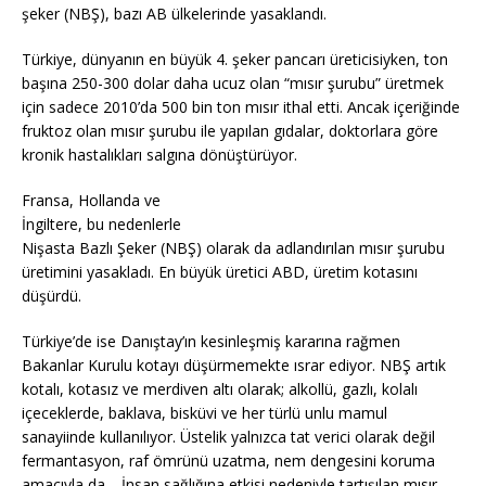
şeker (NBŞ), bazı AB ülkelerinde yasaklandı.
Türkiye, dünyanın en büyük 4. şeker pancarı üreticisiyken, ton
başına 250-300 dolar daha ucuz olan “mısır şurubu” üretmek
için sadece 2010’da 500 bin ton mısır ithal etti. Ancak içeriğinde
fruktoz olan mısır şurubu ile yapılan gıdalar, doktorlara göre
kronik hastalıkları salgına dönüştürüyor.
Fransa, Hollanda ve
İngiltere, bu nedenlerle
Nişasta Bazlı Şeker (NBŞ) olarak da adlandırılan mısır şurubu
üretimini yasakladı. En büyük üretici ABD, üretim kotasını
düşürdü.
Türkiye’de ise Danıştay’ın kesinleşmiş kararına rağmen
Bakanlar Kurulu kotayı düşürmemekte ısrar ediyor. NBŞ artık
kotalı, kotasız ve merdiven altı olarak; alkollü, gazlı, kolalı
içeceklerde, baklava, bisküvi ve her türlü unlu mamul
sanayiinde kullanılıyor. Üstelik yalnızca tat verici olarak değil
fermantasyon, raf ömrünü uzatma, nem dengesini koruma
amacıyla da… İnsan sağlığına etkisi nedeniyle tartışılan mısır