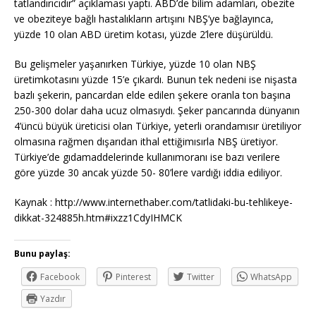
tatlandırıcıdır” açıklaması yaptı. ABD’de bilim adamları, obezite
ve obeziteye bağlı hastalıkların artışını NBŞ’ye bağlayınca,
yüzde 10 olan ABD üretim kotası, yüzde 2’lere düşürüldü.
Bu gelişmeler yaşanırken Türkiye, yüzde 10 olan NBŞ
üretimkotasını yüzde 15’e çıkardı. Bunun tek nedeni ise nişasta
bazlı şekerin, pancardan elde edilen şekere oranla ton başına
250-300 dolar daha ucuz olmasıydı. Şeker pancarında dünyanın
4’üncü büyük üreticisi olan Türkiye, yeterli orandamısır üretiliyor
olmasına rağmen dışarıdan ithal ettiğimısırla NBŞ üretiyor.
Türkiye’de gıdamaddelerinde kullanımoranı ise bazı verilere
göre yüzde 30 ancak yüzde 50- 80’lere vardığı iddia ediliyor.
Kaynak : http://www.internethaber.com/tatlidaki-bu-tehlikeye-
dikkat-324885h.htm#ixzz1CdyIHMCK
Bunu paylaş:
Facebook
Pinterest
Twitter
WhatsApp
Yazdır