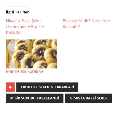
İlgili Tarifler
Nişasta Bazlı Şeker
Fruktoz Nedir? Nerelerde
Üretiminde AB'yi 4'e
Kullanilir?
Katladık!
Marmelatlı Kurabiye
FRUKTOZ SEKERIN ZARARLARI
MISIR SURUBU YASAKLANDI
NISASTA BAZLI SEKER