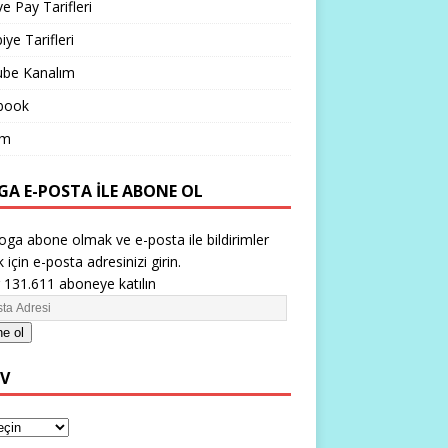
ve Pay Tarifleri
iye Tarifleri
ube Kanalım
book
im
GA E-POSTA ILE ABONE OL
oga abone olmak ve e-posta ile bildirimler
 için e-posta adresinizi girin.
 131.611 aboneye katılın
e ol
IV