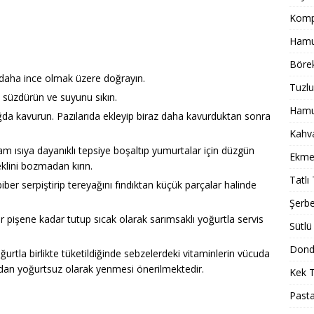
Komp
Hamur
Börek
ı daha ince olmak üzere doğrayın.
Tuzlu
 süzdürün ve suyunu sıkın.
Hamur
ğda kavurun. Pazılarıda ekleyip biraz daha kavurduktan sonra
Kahval
 ısıya dayanıklı tepsiye boşaltıp yumurtalar için düzgün
Ekmek
eklini bozmadan kırın.
Tatlı 
iber serpiştirip tereyağını fındıktan küçük parçalar halinde
Şerbet
ar pişene kadar tutup sıcak olarak sarımsaklı yoğurtla servis
Sütlü 
Dondu
ğurtla birlikte tüketildiğinde sebzelerdeki vitaminlerin vücuda
ından yoğurtsuz olarak yenmesi önerilmektedir.
Kek T
Pasta