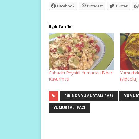
Facebook
Pinterest
Twitter
İlgili Tarifler
Cabaaltı Peynirli Yumurtalı Biber
Yumurtal
Kavurması
(Videolu)
FIRINDA YUMURTALI PAZI
YUMURT
YUMURTALI PAZI