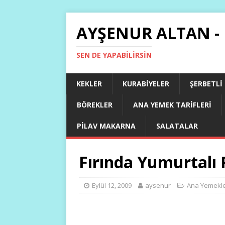
AYŞENUR ALTAN -
SEN DE YAPABILIRSIN
KEKLER
KURABIYELER
ŞERBETLI
BÖREKLER
ANA YEMEK TARIFLERI
PILAV MAKARNA
SALATALAR
Fırında Yumurtalı 
Eylül 12, 2009
aysenur
Ana Yemekl