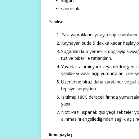
yoğurt
sarımsak
Yapılışı:
Pazı yapraklarını yıkayıp sap kısımların
Kaynayan suda 5 dakika kadar haşlayıp
Soğanları küp yemeklik doğrayıp sıvıya
tuz ve biber ile tatlandırın.
Yuvarlak aluminyum veya dikdörtgen cam
şekilde yuvalar açıp yumurtaları içine ş
Üzerlerine biraz daha karabiber ve pul b
tepsiye serpiştirin.
Isıtılmış 180C dereceli fırında yumurtal
yapın.
Not: Pazı, ıspanak gibi yeşil sebzeler yo
alınmasını engellediğinden sağlık açıs
Bunu paylaş: