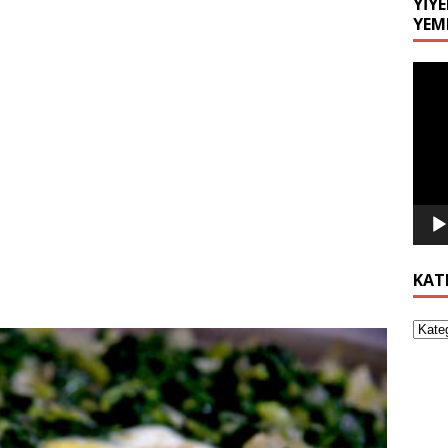
YIYE
YEM
Video
oynat
KAT