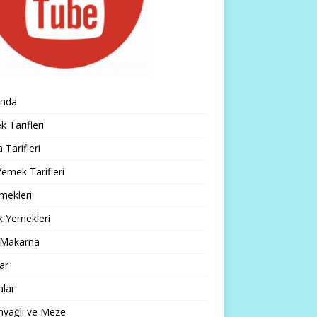
ında
 Tarifleri
 Tarifleri
emek Tarifleri
mekleri
k Yemekleri
 Makarna
lar
alar
nyağlı ve Meze