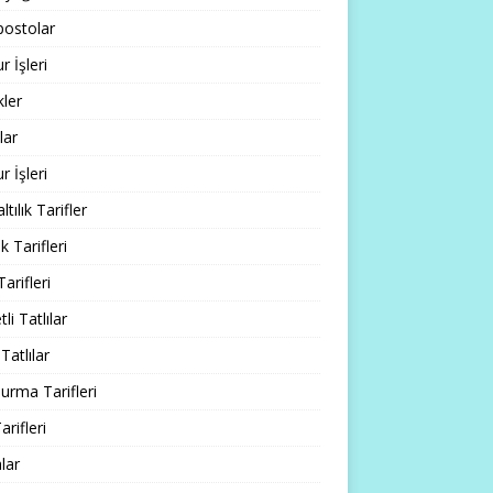
ostolar
 İşleri
ler
lar
 İşleri
tılık Tarifler
 Tarifleri
Tarifleri
li Tatlılar
Tatlılar
rma Tarifleri
arifleri
lar