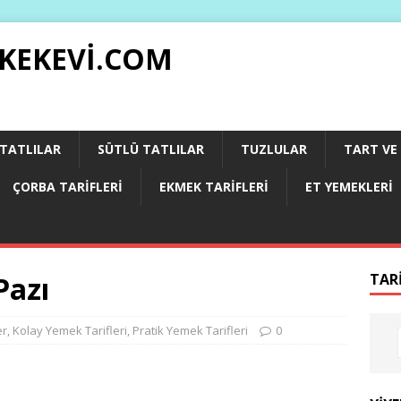
 KEKEVI.COM
 TATLILAR
SÜTLÜ TATLILAR
TUZLULAR
TART VE 
ÇORBA TARIFLERI
EKMEK TARIFLERI
ET YEMEKLERI
Pazı
TAR
er
,
Kolay Yemek Tarifleri
,
Pratik Yemek Tarifleri
0