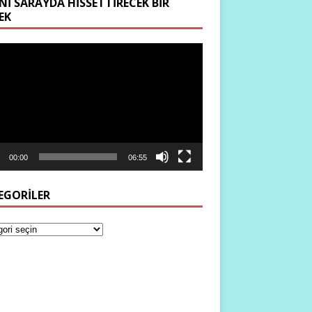
NI SARAYDA HISSETTIRECEK BIR
EK
ıcı
00:00
06:55
EGORILER