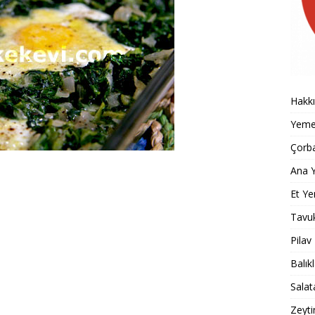
Hakk
Yemek
Çorba
Ana Y
Et Ye
Tavu
Pilav
Balık
Salat
Zeyti