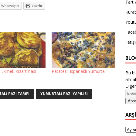
Tart 
WhatsApp
Yazdır
Kurab
Yout
Face
İletiş
BLO
ı Ekmek Kızartması
Patatesli Ispanaklı Yumurta
Bu bl
almak
Diğer
ALI PAZI TARIFI
YUMURTALI PAZI YAPILISI
Abon
ARŞ